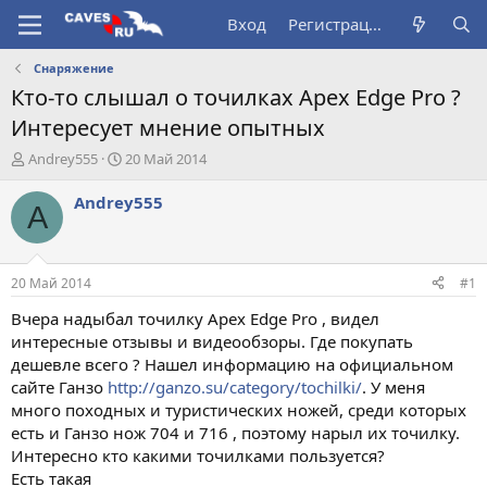
Вход
Регистрация
Снаряжение
Кто-то слышал о точилках Apex Edge Pro ?
Интересует мнение опытных
А
Д
Andrey555
20 Май 2014
в
а
т
т
Andrey555
A
о
а
р
н
т
а
е
ч
20 Май 2014
#1
м
а
ы
л
Вчера надыбал точилку Apex Edge Pro , видел
а
интересные отзывы и видеообзоры. Где покупать
дешевле всего ? Нашел информацию на официальном
сайте Ганзо
http://ganzo.su/category/tochilki/
. У меня
много походных и туристических ножей, среди которых
есть и Ганзо нож 704 и 716 , поэтому нарыл их точилку.
Интересно кто какими точилками пользуется?
Есть такая