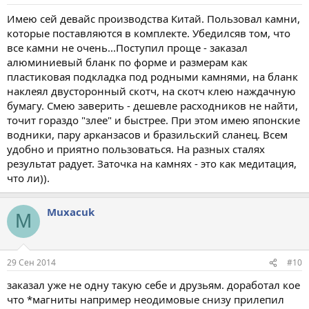
Имею сей девайс производства Китай. Пользовал камни,
которые поставляются в комплекте. Убедилсяв том, что
все камни не очень...Поступил проще - заказал
алюминиевый бланк по форме и размерам как
пластиковая подкладка под родными камнями, на бланк
наклеял двусторонный скотч, на скотч клею наждачную
бумагу. Смею заверить - дешевле расходников не найти,
точит гораздо "злее" и быстрее. При этом имею японские
водники, пару арканзасов и бразильский сланец. Всем
удобно и приятно пользоваться. На разных сталях
результат радует. Заточка на камнях - это как медитация,
что ли)).
Muxacuk
M
29 Сен 2014
#10
заказал уже не одну такую себе и друзьям. доработал кое
что *магниты например неодимовые снизу прилепил