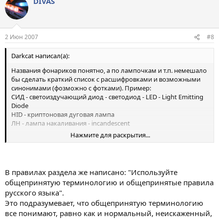
DIVAS
2 Июн 2007
#8
Darkcat написал(а):
Названия фонариков понятно, а по лампочкам и т.п. немешало
бы сделать краткий список с расшифровками и возможными
синонимами (фозможно с фотками). Пример:
СИД - светоиздучающий диод - светодиод - LED - Light Emitting
Diode
HID - криптоновая дуговая лампа
ЛН - лампа накаливания - incandescent
Нажмите для раскрытия...
Ну и термоклей тудаже (где бы только его нормальное
название найти). Дабы не путать с теплопроводящим клеем.
В правилах раздела же написано: "Используйте
общепринятую терминологию и общепринятые правила
русского языка".
Это подразумевает, что общепринятую терминологию
все понимают, равно как и нормальный, неискаженный,