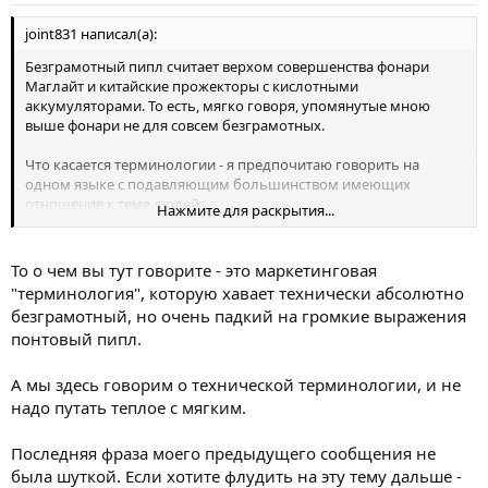
joint831 написал(а):
Безграмотный пипл считает верхом совершенства фонари
Маглайт и китайские прожекторы с кислотными
аккумуляторами. То есть, мягко говоря, упомянутые мною
выше фонари не для совсем безграмотных.
Что касается терминологии - я предпочитаю говорить на
одном языке с подавляющим большинством имеющих
отношение к теме людей.
Нажмите для раскрытия...
Можно, конечно, выдумать в рамках отдельного форума
собственную "умную" терминологию, никто не запрещает...
То о чем вы тут говорите - это маркетинговая
"терминология", которую хавает технически абсолютно
безграмотный, но очень падкий на громкие выражения
понтовый пипл.
А мы здесь говорим о технической терминологии, и не
надо путать теплое с мягким.
Последняя фраза моего предыдущего сообщения не
была шуткой. Если хотите флудить на эту тему дальше -