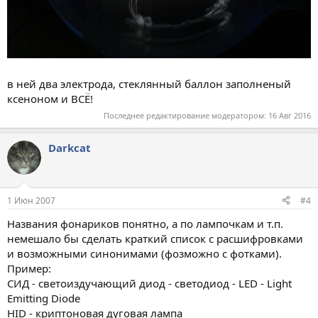
в ней два электрода, стеклянный баллон заполненый
ксеноном и ВСЁ!
Последнее редактирование модератором:
16 Авг 2016
Darkcat
1 Июн 2007
#4
Названия фонариков понятно, а по лампочкам и т.п.
немешало бы сделать краткий список с расшифровками
и возможными синонимами (фозможно с фотками).
Пример:
СИД - светоиздучающий диод - светодиод - LED - Light
Emitting Diode
HID - криптоновая дуговая лампа