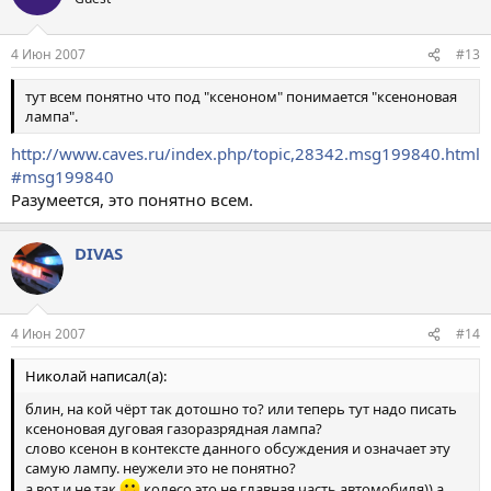
4 Июн 2007
#13
тут всем понятно что под "ксеноном" понимается "ксеноновая
лампа".
http://www.caves.ru/index.php/topic,28342.msg199840.html
#msg199840
Разумеется, это понятно всем.
DIVAS
4 Июн 2007
#14
Николай написал(а):
блин, на кой чёрт так дотошно то? или теперь тут надо писать
ксеноновая дуговая газоразрядная лампа?
слово ксенон в контексте данного обсуждения и означает эту
самую лампу. неужели это не понятно?
а вот и не так
колесо это не главная часть автомобиля)) а