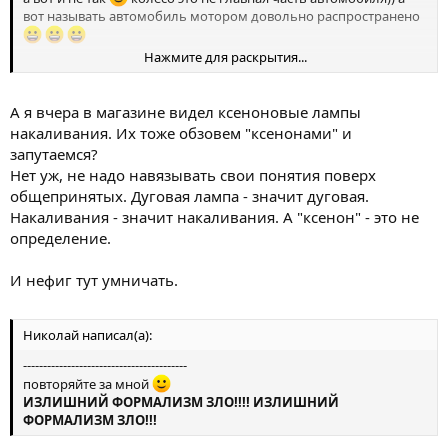
вот называть автомобиль мотором довольно распространено
Нажмите для раскрытия...
Тут вроде как не хим.форум, верно? и думаю тут всем понятно
что под "ксеноном" понимается "ксеноновая лампа".
нормальное сокращение.
А я вчера в магазине видел ксеноновые лампы
я лишь написал что ксеноном (ксеноновой лампой) можно
накаливания. Их тоже обзовем "ксенонами" и
называть не все подряд, а только наполненую ксеноном
запутаемся?
газоразрядную лампу.
Нет уж, не надо навязывать свои понятия поверх
общепринятых. Дуговая лампа - значит дуговая.
Накаливания - значит накаливания. А "ксенон" - это не
определение.
И нефиг тут умничать.
Николай написал(а):
-----------------------------------------
повторяйте за мной
ИЗЛИШНИЙ ФОРМАЛИЗМ ЗЛО!!!! ИЗЛИШНИЙ
ФОРМАЛИЗМ ЗЛО!!!