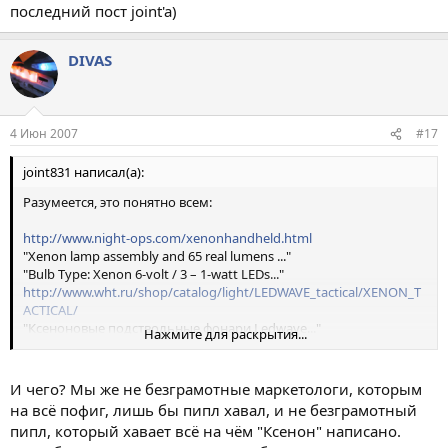
последний пост joint'a)
DIVAS
4 Июн 2007
#17
joint831 написал(а):
Разумеется, это понятно всем:
http://www.night-ops.com/xenonhandheld.html
"Xenon lamp assembly and 65 real lumens ..."
"Bulb Type: Xenon 6-volt / 3 – 1-watt LEDs..."
http://www.wht.ru/shop/catalog/light/LEDWAVE_tactical/XENON_T
ACTICAL/
"Ксеноновые подствольные фонари Ledwave..."
Нажмите для раскрытия...
"Ксеноновая лампа 6V (6 Вольт) мощностью 65 Люменов..."
http://www.tactica-optics.ru/ru/catalog/detail.php?BID=29&ID=7622
"Тип лампы: Ксенон ..."
И чего? Мы же не безграмотные маркетологи, которым
http://www.flashlightreviews.com/reviews/pelican_m6.htm
на всё пофиг, лишь бы пипл хавал, и не безграмотный
"Bulb Type ................................. High pressure xenon..."
пипл, который хавает всё на чём "Ксенон" написано.
Ну и до кучи, попробуйте вот здесь
http://www.surefire.com