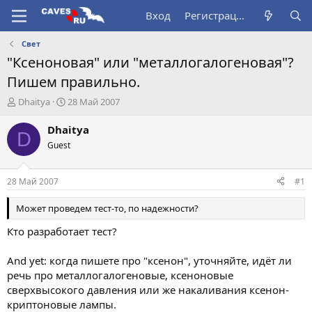
Вход
Регистрация
Свет
"Ксеноновая" или "металлогалогеновая"?
Пишем правильно.
А
Д
Dhaitya
28 Май 2007
в
а
т
т
Dhaitya
D
о
а
Guest
р
н
т
а
е
ч
28 Май 2007
#1
м
а
ы
л
Может проведем тест-то, по надежности?
а
Кто разработает тест?
And yet: когда пишете про "ксенон", уточняйте, идёт ли
речь про металлогалогеновые, ксеноновые
сверхвысокого давления или же накаливания ксенон-
криптоновые лампы.