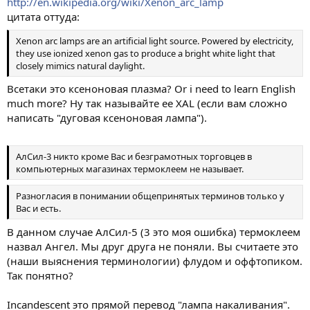
http://en.wikipedia.org/wiki/Xenon_arc_lamp
цитата оттуда:
Xenon arc lamps are an artificial light source. Powered by electricity,
they use ionized xenon gas to produce a bright white light that
closely mimics natural daylight.
Всетаки это ксеноновая плазма? Or i need to learn English
much more? Ну так называйте ее XAL (если вам сложно
написать "дуговая ксеноновая лампа").
АлСил-3 никто кроме Вас и безграмотных торговцев в
компьютерных магазинах термоклеем не называет.
Разногласия в понимании общепринятых терминов только у
Вас и есть.
В данном случае АлСил-5 (3 это моя ошибка) термоклеем
назвал Ангел. Мы друг друга не поняли. Вы считаете это
(наши выяснения терминологии) флудом и оффтопиком.
Так понятно?
Incandescent это прямой перевод "лампа накаливания".