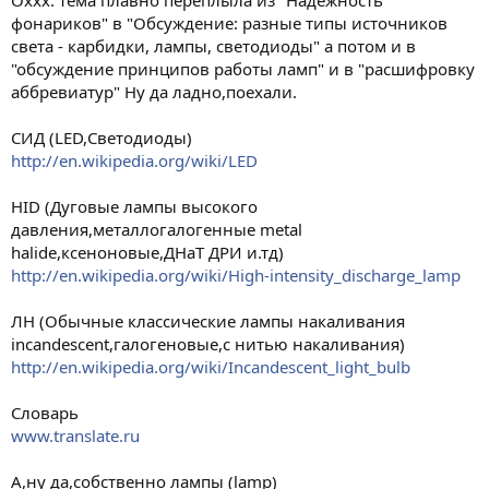
Оххх. тема плавно переплыла из "Надежность
фонариков" в "Обсуждение: разные типы источников
света - карбидки, лампы, светодиоды" а потом и в
"обсуждение принципов работы ламп" и в "расшифровку
аббревиатур" Ну да ладно,поехали.
СИД (LED,Светодиоды)
http://en.wikipedia.org/wiki/LED
HID (Дуговые лампы высокого
давления,металлогалогенные metal
halide,ксеноновые,ДНаТ ДРИ и.тд)
http://en.wikipedia.org/wiki/High-intensity_discharge_lamp
ЛН (Обычные классические лампы накаливания
incandescent,галогеновые,с нитью накаливания)
http://en.wikipedia.org/wiki/Incandescent_light_bulb
Словарь
www.translate.ru
А,ну да,собственно лампы (lamp)