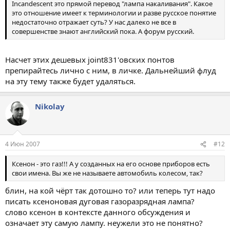
Incandescent это прямой перевод "лампа накаливания". Какое
это отношение имеет к терминологии и разве русское понятие
недостаточно отражает суть? У нас далеко не все в
совершенстве знают английский пока. А форум русский.
Насчет этих дешевых joint831'овских понтов
препирайтесь лично с ним, в личке. Дальнейший флуд
на эту тему также будет удаляться.
Nikolay
4 Июн 2007
#12
Ксенон - это газ!!! А у созданных на его основе приборов есть
свои имена. Вы же не называете автомобиль колесом, так?
блин, на кой чёрт так дотошно то? или теперь тут надо
писать ксеноновая дуговая газоразрядная лампа?
слово ксенон в контексте данного обсуждения и
означает эту самую лампу. неужели это не понятно?