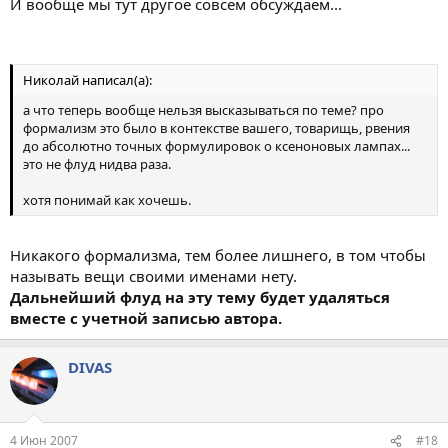
И вообще мы тут другое совсем обсуждаем...
в поле Search ввести "xenon bulb"
Николай написал(а):
а что теперь вообще нельзя высказываться по теме? про
формализм это было в контекстве вашего, товарищь, рвения
до абсолютно точных формулировок о ксеноновых лампах...
это не флуд нидва раза.
хотя понимай как хочешь.
Никакого формализма, тем более лишнего, в том чтобы
называть вещи своими именами нету.
Дальнейший флуд на эту тему будет удаляться
вместе с учетной записью автора.
DIVAS
4 Июн 2007
#18