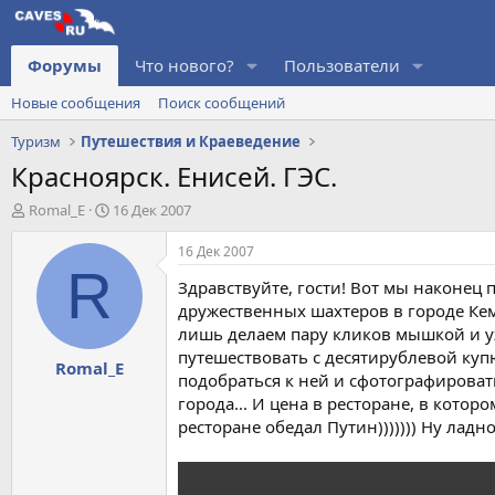
Форумы
Что нового?
Пользователи
Новые сообщения
Поиск сообщений
Туризм
Путешествия и Краеведение
Красноярск. Енисей. ГЭС.
А
Д
Romal_E
16 Дек 2007
в
а
т
т
16 Дек 2007
о
а
R
Здравствуйте, гости! Вот мы наконец
р
н
т
а
дружественных шахтеров в городе Кеме
е
ч
лишь делаем пару кликов мышкой и уж
м
а
путешествовать с десятирублевой купю
Romal_E
ы
л
подобраться к ней и сфотографировать
а
города... И цена в ресторане, в котор
ресторане обедал Путин))))))) Ну ладн