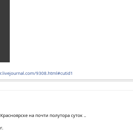
rr.livejournal.com/9308.html#cutid1
расноярске на почти полутора суток ..
г.