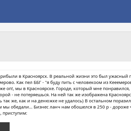
 прибыли в Красноярск. В реальной жизни это был ужасный 
рово. Как пел ББГ - "я буду пить с человекоом из Кееемер
е оп!, мы в Красноярске. Городе, который мне понравился,
рой - не потеряешься. На ней так же изображена Красноярск
 так же, как и на денюжке не удалось) В остальном поразил
ом мы обедали... Бизнес ланч нам обошелся в 250 р - дороже 
о, приступим: