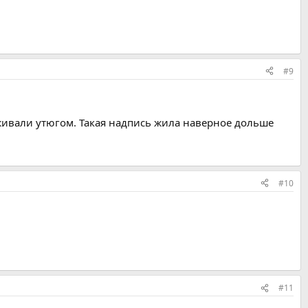
#9
живали утюгом. Такая надпись жила наверное дольше
#10
#11