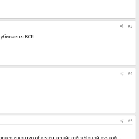
#3
к убивается ВСЯ
#4
#5
маркер и контур обведён кетайской жЫрной ручкой. -