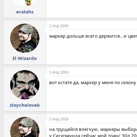
eralahs
2 Апр 2009
маркер дольше всего держится.. и цвет
El Wizardo
3 Апр 2009
вот кстате да, маркер у меня по сезон
zloychelovek
5 Апр 2009
на трущейся влёгкую. маркеры выбир
у Сигизмунда сейчас мой транс 30л 20