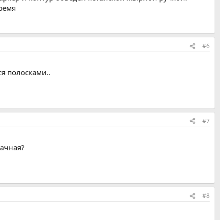
время
#6
ся полосками..
#7
рачная?
#8