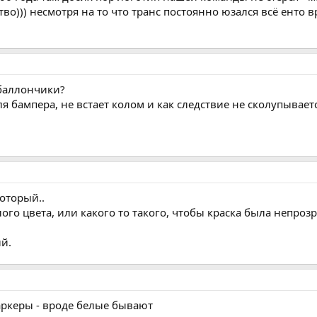
во))) несмотря на то что транс постоянно юзался всё енто 
баллончики?
ля бампера, не встает колом и как следствие не сколупывает
оторый..
лого цвета, или какого то такого, чтобы краска была непроз
ый.
аркеры - вроде белые бывают