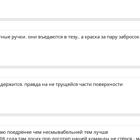
ные ручки. они въедаются в тезу.. а краска за пару забросо
у держится. правда на не трущейся части поверхности
аю поедрёнее чем несмывабельней тем лучше
06 года там досих пор логотип нашей команды не стёрся - 