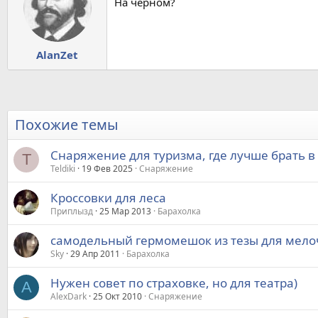
На черном?
AlanZet
Похожие темы
Снаряжение для туризма, где лучше брать в
T
Teldiki
19 Фев 2025
Снаряжение
Кроссовки для леса
Приплызд
25 Мар 2013
Барахолка
самодельный гермомешок из тезы для мело
Sky
29 Апр 2011
Барахолка
Нужен совет по страховке, но для театра)
A
AlexDark
25 Окт 2010
Снаряжение