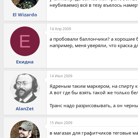
неубиваемо) всё в тезу въелось намерт
El Wizardo
14 Апр 2009
Е
а пробовали баллончики? а хорошие 
например, меня уверяли, что краска д
Ехидна
14 Июл 2009
Ядреным таким маркером, на спирту к
А вот где бы взять такой же только бе
Транс надо разрисовывать, а он черн
AlanZet
15 Июл 2009
в магазах для графитчиков теговые м