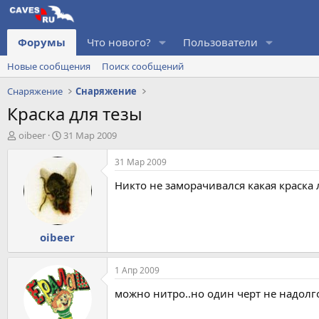
Форумы
Что нового?
Пользователи
Новые сообщения
Поиск сообщений
Снаряжение
Снаряжение
Краска для тезы
А
Д
oibeer
31 Мар 2009
в
а
т
т
31 Мар 2009
о
а
Никто не заморачивался какая краска 
р
н
т
а
е
ч
м
а
oibeer
ы
л
а
1 Апр 2009
можно нитро..но один черт не надолго