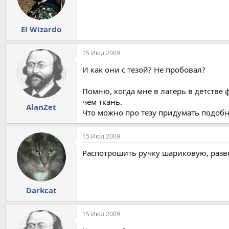
El Wizardo
15 Июл 2009
И как они с тезой? Не пробовал?
Помню, когда мне в лагерь в детств
чем ткань.
AlanZet
Что можно про тезу придумать подоб
15 Июл 2009
Распотрошить ручку шариковую, разве
Darkcat
15 Июл 2009