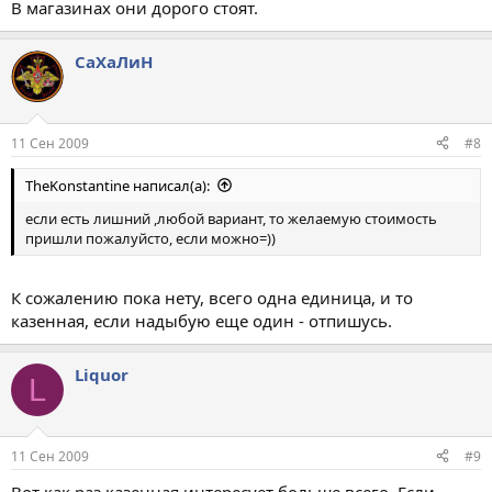
В магазинах они дорого стоят.
СаХаЛиН
11 Сен 2009
#8
TheKonstantine написал(а):
если есть лишний ,любой вариант, то желаемую стоимость
пришли пожалуйсто, если можно=))
К сожалению пока нету, всего одна единица, и то
казенная, если надыбую еще один - отпишусь.
Liquor
L
11 Сен 2009
#9
Вот как раз казенная интересует больше всего. Если