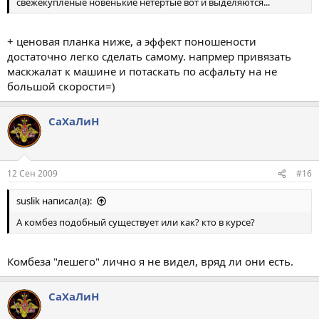
свежекупленые новенькие нетёртые вот и выделяются...
+ ценовая планка ниже, а эффект поношености
достаточно легко сделать самому. напрмер привязать
маскжалат к машине и потаскать по асфальту на не
большой скорости=)
СаХаЛиН
12 Сен 2009
#16
suslik написал(а):
А комбез подобный существует или как? кто в курсе?
Комбеза "лешего" лично я не видел, вряд ли они есть.
СаХаЛиН