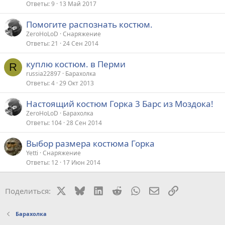
Ответы
9
13 Май 2017
Помогите распознать костюм.
ZeroHoLoD
Снаряжение
Ответы
21
24 Сен 2014
куплю костюм. в Перми
R
russia22897
Барахолка
Ответы
4
29 Окт 2013
Настоящий костюм Горка 3 Барс из Моздока!
ZeroHoLoD
Барахолка
Ответы
104
28 Сен 2014
Выбор размера костюма Горка
Yetti
Снаряжение
Ответы
12
17 Июн 2014
X
Bluesky
LinkedIn
Reddit
WhatsApp
Электронная поч
Ссылка
Поделиться:
Барахолка