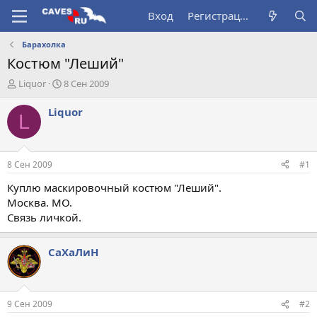
Вход
Регистрация
Барахолка
Костюм "Леший"
А
Д
Liquor
8 Сен 2009
в
а
т
т
Liquor
L
о
а
р
н
т
а
е
ч
8 Сен 2009
#1
м
а
ы
л
Куплю маскировочный костюм "Леший".
а
Москва. МО.
Связь личкой.
СаХаЛиН
9 Сен 2009
#2