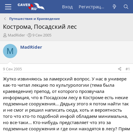
Вход
Регистрация
Путешествия и Краеведение
Кострома, Посадский лес
А
Д
MadRider
9 Сен 2005
в
а
т
т
MadRider
M
о
а
р
н
т
а
е
ч
9 Сен 2005
#1
м
а
ы
л
Жутко извиняюсь за ламерский вопрос. У нас в универе
а
как-то читал лекцию по культурологии (тема была
краеведение) препод, от которого прозвучала
информция, что в Посадском лесу в Костроме есть некие
подземные сооружения... Дядьку этого я потом найти так
и не смог и решил написать сюда, хоть и вероятность
того что кто-то подобной инфой обладаем минимальна,
но все-таки... Кто-нибудь представляет что это за
подземные сооружения и где они находятся в лесу? Прям