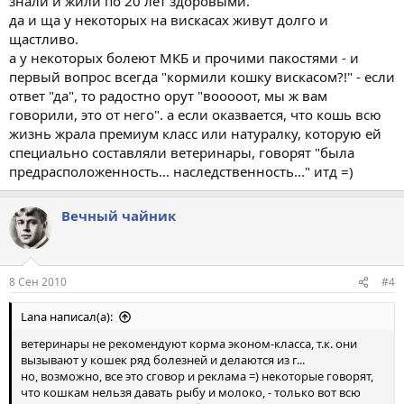
знали и жили по 20 лет здоровыми.
да и ща у некоторых на вискасах живут долго и
щастливо.
а у некоторых болеют МКБ и прочими пакостями - и
первый вопрос всегда "кормили кошку вискасом?!" - если
ответ "да", то радостно орут "вооооот, мы ж вам
говорили, это от него". а если оказвается, что кошь всю
жизнь жрала премиум класс или натуралку, которую ей
специально составляли ветеринары, говорят "была
предрасположенность... наследственность..." итд =)
Вечный чайник
8 Сен 2010
#4
Lana написал(а):
ветеринары не рекомендуют корма эконом-класса, т.к. они
вызывают у кошек ряд болезней и делаются из г...
но, возможно, все это сговор и реклама =) некоторые говорят,
что кошкам нельзя давать рыбу и молоко, - только вот всю