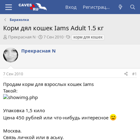
Вход
Регистрация
Барахолка
Корм дял кошек Iams Adult 1.5 кг
А
Д
Т
Прекрасная N
7 Сен 2010
корм для кошек
в
а
е
т
т
г
Прекрасная N
о
а
и
р
н
т
а
е
ч
7 Сен 2010
#1
м
а
ы
л
Продам корм для взрослых кошек Iams
а
Такой:
Упаковка 1,5 кило
Цена 450 рублей или что-нибудь интересное
Москва.
Связь личкой или в аську.