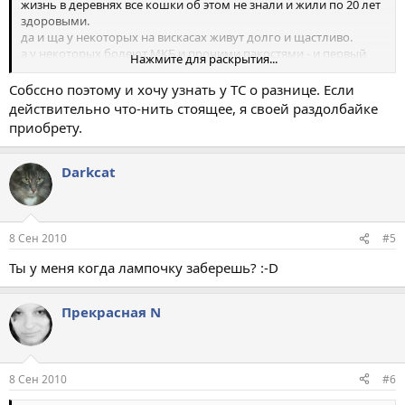
жизнь в деревнях все кошки об этом не знали и жили по 20 лет
здоровыми.
да и ща у некоторых на вискасах живут долго и щастливо.
а у некоторых болеют МКБ и прочими пакостями - и первый
Нажмите для раскрытия...
вопрос всегда "кормили кошку вискасом?!" - если ответ "да", то
радостно орут "вооооот, мы ж вам говорили, это от него". а
Собссно поэтому и хочу узнать у ТС о разнице. Если
если оказвается, что кошь всю жизнь жрала премиум класс или
действительно что-нить стоящее, я своей раздолбайке
натуралку, которую ей специально составляли ветеринары,
приобрету.
говорят "была предрасположенность... наследственность..." итд
=)
Darkcat
8 Сен 2010
#5
Ты у меня когда лампочку заберешь? :-D
Прекрасная N
8 Сен 2010
#6