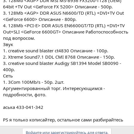
3. 128Mb <AGP> DDR MSI MS-8936 FX5200-T128 (OEM)
64bit +TV Out <GeForce FX 5200> Описание - 500р.
3. 128Mb <AGP> DDR ASUS N6600/TD (RTL) +DVI+TV Out
<GeForce 6600> Описание - 800р.
4. 128Mb <PCI-E> DDR ASUS EN6600GT/TD (RTL) +DVI+TV
Out+SLI <GeForce 6600GT> Описание Работоспособность
под вопросом.
Звук
1. creative sound blaster ct4830 Описание - 100р.
2. Xtreme Sound7.1 DDL CMI 8768 Описание - 150р.
3. creative sound blaster Audigy SB1394 Model SB0090 -
400р.
Сеть
1. 3Com 100Mb/s - 50р. 2шт.
Аргументированный торг. Интересующимся -
подробности, фото.
аська 433-041-342
PS я только кописайтер, остальное сами разбирайтесь
Войдите или зарегистрируйтесь для ответа.