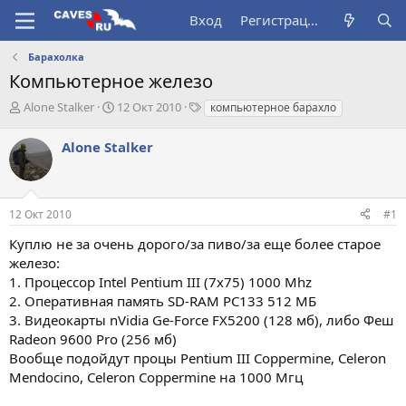
Вход
Регистрация
Барахолка
Компьютерное железо
А
Д
Т
Alone Stalker
12 Окт 2010
компьютерное барахло
в
а
е
т
т
г
Alone Stalker
о
а
и
р
н
т
а
е
ч
12 Окт 2010
#1
м
а
ы
л
Куплю не за очень дорого/за пиво/за еще более старое
а
железо:
1. Процессор Intel Pentium III (7х75) 1000 Mhz
2. Оперативная память SD-RAM PC133 512 МБ
3. Видеокарты nVidia Ge-Force FX5200 (128 мб), либо Феш
Radeon 9600 Pro (256 мб)
Вообще подойдут процы Pentium III Coppermine, Celeron
Mendocino, Celeron Coppermine на 1000 Мгц