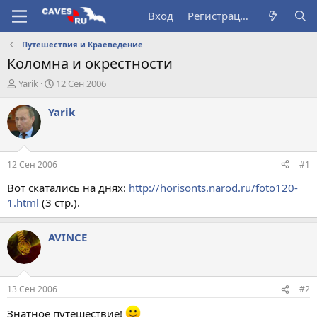
Вход
Регистрация
Путешествия и Краеведение
Коломна и окрестности
А
Д
Yarik
12 Сен 2006
в
а
т
т
Yarik
о
а
р
н
т
а
е
ч
12 Сен 2006
#1
м
а
ы
л
Вот скатались на днях:
http://horisonts.narod.ru/foto120-
а
1.html
(3 стр.).
AVINCE
13 Сен 2006
#2
Знатное путешествие!