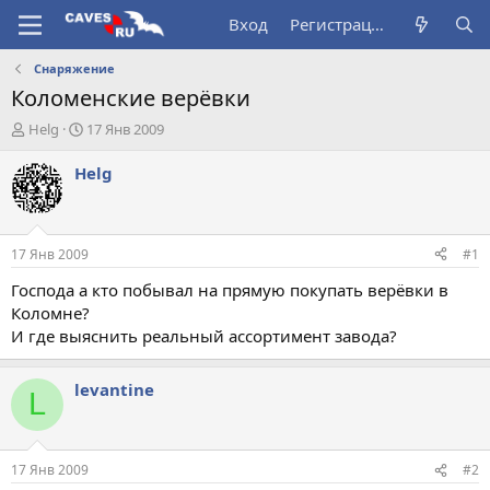
Вход
Регистрация
Снаряжение
Коломенские верёвки
А
Д
Helg
17 Янв 2009
в
а
т
т
Helg
о
а
р
н
т
а
е
ч
17 Янв 2009
#1
м
а
ы
л
Господа а кто побывал на прямую покупать верёвки в
а
Коломне?
И где выяснить реальный ассортимент завода?
levantine
L
17 Янв 2009
#2