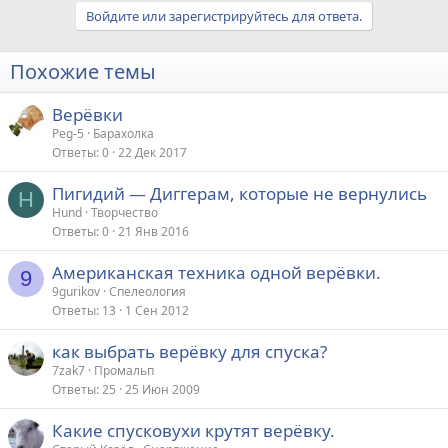
Войдите или зарегистрируйтесь для ответа.
Похожие темы
Верёвки
Peg-5
Барахолка
Ответы
0
22 Дек 2017
Пигидий — Диггерам, которые не вернулись
H
Hund
Творчество
Ответы
0
21 Янв 2016
Американская техника одной верёвки.
9
9gurikov
Спелеология
Ответы
13
1 Сен 2012
как выбрать верёвку для спуска?
7zak7
Промальп
Ответы
25
25 Июн 2009
Какие спусковухи крутят верёвку.