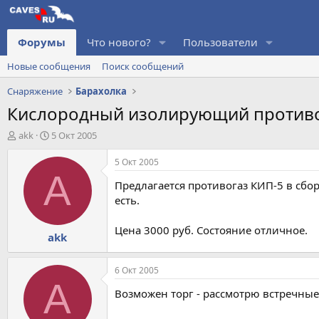
Форумы
Что нового?
Пользователи
Новые сообщения
Поиск сообщений
Снаряжение
Барахолка
Кислородный изолирующий противо
А
Д
akk
5 Окт 2005
в
а
т
т
5 Окт 2005
о
а
A
Предлагается противогаз КИП-5 в сбо
р
н
т
а
есть.
е
ч
м
а
Цена 3000 руб. Состояние отличное.
akk
ы
л
а
6 Окт 2005
A
Возможен торг - рассмотрю встречные