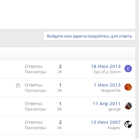
Войдите или зарегистрируйтесь для ответа.
Ответы
2
18 Июл 2013
E
Просмотры
2K
Eye_of_a_Storm
З
Ответы
1
1 Июл 2013
а
Просмотры
3K
Magistrche
к
Ответы
1
11 Апр 2011
р
Просмотры
8K
george
ы
т
Ответы
2
13 Июн 2007
а
Просмотры
4K
Андрос