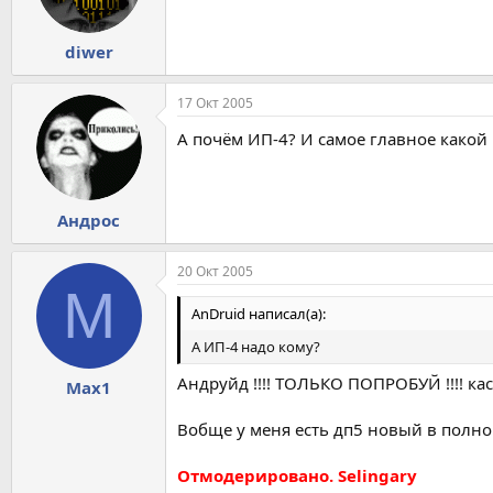
diwer
17 Окт 2005
А почём ИП-4? И самое главное какой г
Андрос
20 Окт 2005
M
AnDruid написал(а):
А ИП-4 надо кому?
Андруйд !!!! ТОЛЬКО ПОПРОБУЙ !!!! к
Max1
Вобще у меня есть дп5 новый в полном
Отмодерировано. Selingary