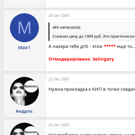
20 Окт 2005
M
akk написал(а):
Снижаю цену до 1999 руб. Это практически
А нахера тебе дп5 - этож
*****
еще то..
Max1
Отмодерировано. Selingary
23 Окт 2005
Нужна прокладка к КИП в точке соеди
Андрос
26 Окт 2005
Усё проблема снята купил новую на с