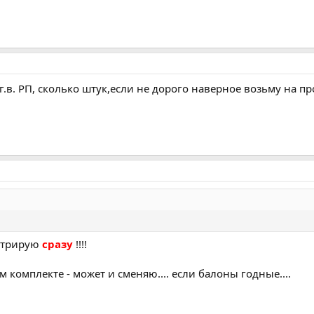
.в. РП, сколько штук,если не дорого наверное возьму на про
астрирую
сразу
!!!!
 комплекте - может и сменяю.... если балоны годные....