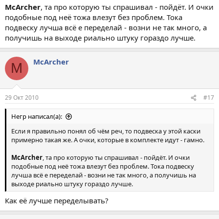
McArcher
, та про которую ты спрашивал - пойдёт. И очки
подобные под неё тожа влезут без проблем. Тока
подвеску лучша всё е переделай - возни не так много, а
получишь на выходе риально штуку гораздо лучше.
McArcher
M
29 Окт 2010
#17
Негр написал(а):
Если я правильно понял об чём реч, то подвеска у этой каски
примерно такая же. А очки, которые в комплекте идут - гамно.
McArcher
, та про которую ты спрашивал - пойдёт. И очки
подобные под неё тожа влезут без проблем. Тока подвеску
лучша всё е переделай - возни не так много, а получишь на
выходе риально штуку гораздо лучше.
Как её лучше переделывать?