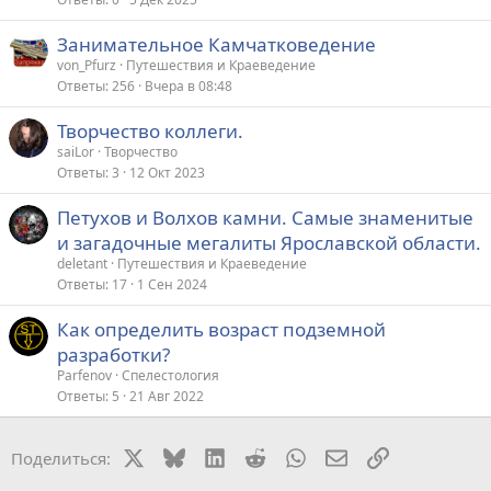
Занимательное Камчатковедение
von_Pfurz
Путешествия и Краеведение
Ответы
256
Вчера в 08:48
Творчество коллеги.
saiLor
Творчество
Ответы
3
12 Окт 2023
Петухов и Волхов камни. Самые знаменитые
и загадочные мегалиты Ярославской области.
deletant
Путешествия и Краеведение
Ответы
17
1 Сен 2024
Как определить возраст подземной
разработки?
Parfenov
Спелестология
Ответы
5
21 Авг 2022
X
Bluesky
LinkedIn
Reddit
WhatsApp
Электронная поч
Ссылка
Поделиться: