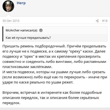
Негр
30 Окт 2010
#18
McArcher написал(а):
Как её лучше переделывать?
Пришить ремень подбородочный. Причём приделывать
его лучше не к подвеске, а к самому "ореху" каски. Далее
подвеску и "орех" в местах их крепления просверлить
совместно и соеденить либо винтами, либо распаяными
пластиковыми заклёпками.
И места подвески, которы на ушами лучше либо срезать
(если возможно) либо ещё как-то перекроить - иначе при
ударе по каске реально по ушам режет.
Впрочем, встречал в интеренете как более подробные
описания передлок, так и описания более серьёзных
передлок.