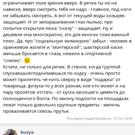
ограничивает поле зрения вверх. В речке ты не на
навеске, вверх смотреть тебе не надо - главное, под ноги
не забывать смотреть. А вот от текущей воды козырёк
защищает. И от запорашивания глаз пылью, при
попытке открытия люка "снизу" - защищает. Ну и
дешевле она многократно, это для многих тоже важный
плюс. Да, про "социальную мимикрию" забыл - человек в
оранжевом жилете и "монтерской", шахтёрской каске
меньше бросается в глаза, нежели в спортивной
"спелео".
Кстати, не только для речек. В стволе, когда группой
спускаешься/поднимаешься по ходку - очень просто
может прилететь чё-нить сверху в виде "подарка" от
товарища, физуха-то у всех разная, кое-кто может и на
пару пролётов отстать - от куска засохшего цемента до
полноценного болта. По закону подлости на площадках
лежат только довольно крупные предметы - мелочь
проваливается сквозь прутья.
Последнее редактирование:
27 Окт 2010
kuzya