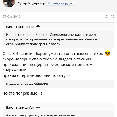
Супер Модератор
Команда форума
27 Окт 2010
#5
Baron написал(а):
Нет, не спелеологическая. Спелеологическая не имеет
козырька, что правильно - козырёк мешает на обвеске,
ограничивает поле зрения вверх.
О, за 3-4 занятия Барон уже стал опытным спеликом
скоро наверно свою теорию выдаст о техники
прохождения пещер и применяемом при этом
снаряжении...
правда с терминологией пока туго
В речке ты не на
обвеске
но это поправимо ;-)
Baron написал(а):
А вот от текущей воды козырёк защищает