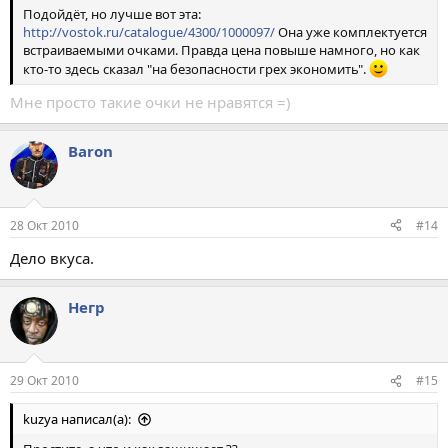
Подойдёт, но лучше вот эта:
http://vostok.ru/catalogue/4300/1000097/
Она уже комплектуется
встраиваемыми очками. Правда цена повыше намного, но как
кто-то здесь сказал "на безопасности грех экономить".
Мне просто такие очки не нравятся =)
Baron
28 Окт 2010
#14
Дело вкуса.
Негр
29 Окт 2010
#15
kuzya написал(а):