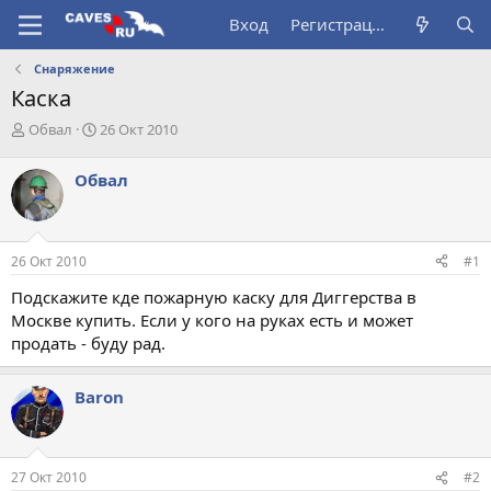
Вход
Регистрация
Снаряжение
Каска
А
Д
Обвал
26 Окт 2010
в
а
т
т
Обвал
о
а
р
н
т
а
е
ч
26 Окт 2010
#1
м
а
ы
л
Подскажите кде пожарную каску для Диггерства в
а
Москве купить. Если у кого на руках есть и может
продать - буду рад.
Baron
27 Окт 2010
#2