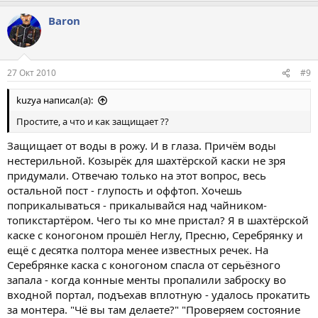
Baron
27 Окт 2010
#9
kuzya написал(а):
Простите, а что и как защищает ??
Защищает от воды в рожу. И в глаза. Причём воды
нестерильной. Козырёк для шахтёрской каски не зря
придумали. Отвечаю только на этот вопрос, весь
остальной пост - глупость и оффтоп. Хочешь
поприкалываться - прикалывайся над чайником-
топикстартёром. Чего ты ко мне пристал? Я в шахтёрской
каске с коногоном прошёл Неглу, Пресню, Серебрянку и
ещё с десятка полтора менее известных речек. На
Серебрянке каска с коногоном спасла от серьёзного
запала - когда конные менты пропалили заброску во
входной портал, подъехав вплотную - удалось прокатить
за монтера. "Чё вы там делаете?" "Проверяем состояние