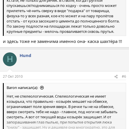
Кстати, не только для речек. В стволе, когда группой
спускаешься/поднимаешься по ходку - очень просто может
прилететь чё-нить сверху в виде "подарка" от товарища,
физуха-то у всех разная, кое-кто может и на пару пролётов
отстать - от куска засохшего цемента до полноценного болта.
По закону подлости на площадках лежат только довольно
крупные предметы - мелочь проваливается сквозь прутья.
и здесь тоже не заменима именно она- каска шахтёра !!!
Hund
H
27 Окт 2010
#6
Baron написал(а):
Нет, не спелеологическая. Спелеологическая не имеет
козырька, что правильно - козырёк мешает на обвеске,
ограничивает поле зрения вверх. В речке ты не на обвеске,
вверх смотреть тебе не надо - главное, под ноги не забывать
смотреть. А вот от текущей воды козырёк защищает. И от
запорашивания глаз пылью, при попытке открытия люка
"снизу" - защищает. Ну и дешевле она многократно, это для