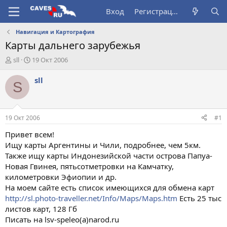
Вход
Регистрация
Навигация и Картография
Карты дальнего зарубежья
А
Д
sll
19 Окт 2006
в
а
т
т
sll
S
о
а
р
н
т
а
е
ч
19 Окт 2006
#1
м
а
ы
л
Привет всем!
а
Ищу карты Аргентины и Чили, подробнее, чем 5км.
Также ищу карты Индонезийской части острова Папуа-
Новая Гвинея, пятьсотметровки на Камчатку,
километровки Эфиопии и др.
На моем сайте есть список имеющихся для обмена карт
http://sl.photo-traveller.net/Info/Maps/Maps.htm
Есть 25 тыс
листов карт, 128 Гб
Писать на lsv-speleo(а)narod.ru