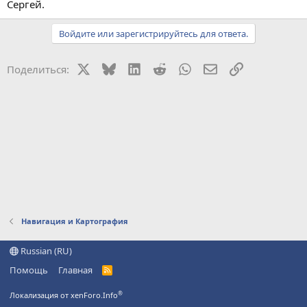
Сергей.
Войдите или зарегистрируйтесь для ответа.
X
Bluesky
LinkedIn
Reddit
WhatsApp
Электронная поч
Ссылка
Поделиться:
Навигация и Картография
Russian (RU)
Помощь
Главная
R
S
S
®
Локализация от xenForo.Info