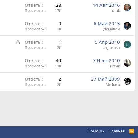
Ответы
28
14 Авг 2016
Просмотры
17K
Yarik
Ответы
0
6 Май 2013
Просмотры
1K
Домовой
З
Ответы
1
5 Апр 2010
U
а
Просмотры
2K
un_toshka
к
Ответы
49
7 Июн 2010
р
Просмотры
13K
штык
ы
т
Ответы
2
27 Май 2009
а
Просмотры
2K
Меllкий
Помощь
Главная
R
S