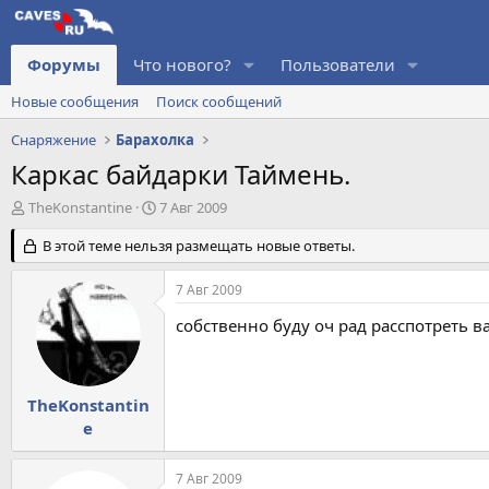
Форумы
Что нового?
Пользователи
Новые сообщения
Поиск сообщений
Снаряжение
Барахолка
Каркас байдарки Таймень.
А
Д
TheKonstantine
7 Авг 2009
в
а
т
В этой теме нельзя размещать новые ответы.
т
о
а
р
н
7 Авг 2009
т
а
е
ч
собственно буду оч рад расспотреть 
м
а
ы
л
а
TheKonstantin
e
7 Авг 2009