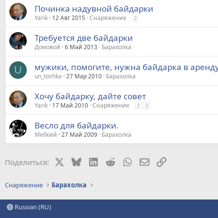
Починка надувной байдарки
Yarik
12 Авг 2015
Снаряжение
2
Требуется две байдарки
Домовой
6 Май 2013
Барахолка
мужики, помогите, нужна байдарка в аренд
U
un_toshka
27 Мар 2010
Барахолка
Хочу байдарку, дайте совет
Yarik
17 Май 2010
Снаряжение
2
3
Весло для байдарки.
Меllкий
27 Май 2009
Барахолка
X
Bluesky
LinkedIn
Reddit
WhatsApp
Электронная почт
Ссылка
Поделиться:
Снаряжение
Барахолка
Russian (RU)