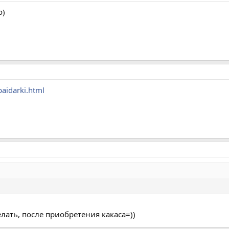
о)
aidarki.html
елать, после приобретения какаса=))