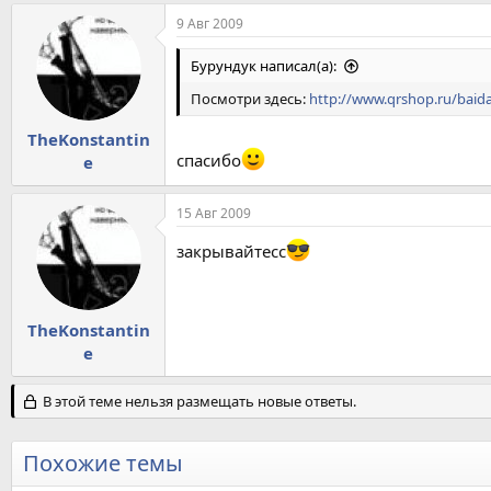
9 Авг 2009
Бурундук написал(а):
Посмотри здесь:
http://www.qrshop.ru/baida
TheKonstantin
спасибо
e
15 Авг 2009
закрывайтесс
TheKonstantin
e
В этой теме нельзя размещать новые ответы.
Похожие темы