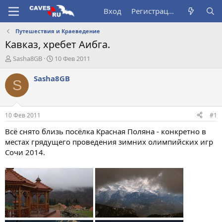
Вход
Регистрация
Путешествия и Краеведение
Кавказ, хребет Аибга.
А
Д
Sasha8GB
10 Фев 2011
в
а
т
т
Sasha8GB
S
о
а
р
н
т
а
е
ч
10 Фев 2011
#1
м
а
ы
л
Всё снято близь посёлка Красная Поляна - конкретно в
а
местах грядущего проведения зимних олимпийских игр
Сочи 2014.