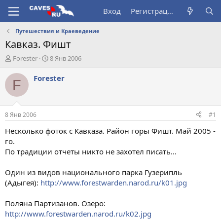
Вход
Регистрация
Путешествия и Краеведение
Кавказ. Фишт
А
Д
Forester
8 Янв 2006
в
а
т
т
Forester
F
о
а
р
н
т
а
е
ч
8 Янв 2006
#1
м
а
ы
л
Несколько фоток с Кавказа. Район горы Фишт. Май 2005 -
а
го.
По традиции отчеты никто не захотел писать...
Один из видов национального парка Гузерипль
(Адыгея):
http://www.forestwarden.narod.ru/k01.jpg
Поляна Партизанов. Озеро:
http://www.forestwarden.narod.ru/k02.jpg