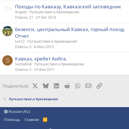
Походы по Кавказу, Кавказский заповедник
Arigato
Путешествия и Краеведение
Ответы
21
27 Окт 2018
Безенги, центральный Кавказ, горный поход.
Отчет
Leo12
Путешествия и Краеведение
Ответы
0
8 Июн 2015
Кавказ, хребет Аибга.
S
Sasha8GB
Путешествия и Краеведение
Ответы
0
10 Фев 2011
X
Bluesky
LinkedIn
Reddit
WhatsApp
Электронная поч
Ссылка
Поделиться:
Путешествия и Краеведение
Russian (RU)
Помощь
Главная
R
S
S