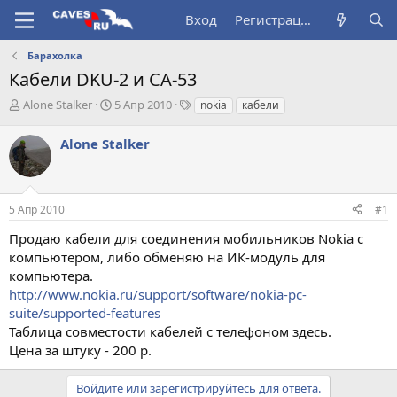
Вход
Регистрация
Барахолка
Кабели DKU-2 и СA-53
А
Д
Т
Alone Stalker
5 Апр 2010
nokia
кабели
в
а
е
т
т
г
Alone Stalker
о
а
и
р
н
т
а
е
ч
5 Апр 2010
#1
м
а
ы
л
Продаю кабели для соединения мобильников Nokia с
а
компьютером, либо обменяю на ИК-модуль для
компьютера.
http://www.nokia.ru/support/software/nokia-pc-
suite/supported-features
Таблица совместости кабелей с телефоном здесь.
Цена за штуку - 200 р.
Войдите или зарегистрируйтесь для ответа.