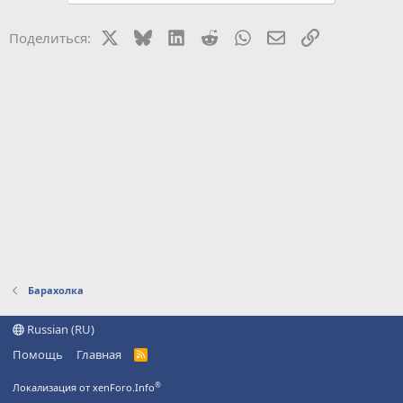
X
Bluesky
LinkedIn
Reddit
WhatsApp
Электронная поч
Ссылка
Поделиться:
Барахолка
Russian (RU)
Помощь
Главная
R
S
S
®
Локализация от xenForo.Info