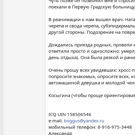
Чуть позже он позвонил мне и спросил
поехали в Первую Градскую больницу,
В реанимации к нам вышел врач. Нат
черепа и свода черепа, субэпидермаль
другой стороны. Подозрение на повреж
Дождались приезда родных, провели к
ответили просто и односложно: умерл
день отдыха). Она была резкой и рани
Очень прошу всех увидевших: кросс-по
попросите знакомых, опросите всех, 
автомашиной девушка и молодой чело
Косыгина (чтобы проще ориентироватьс
ICQ UIN 158506546
e-mail:
boggus@yandex.ru
мобильный телефон: 8-916-975-3448
Александр