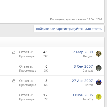
Последнее редактирование:
28 Окт 2008
Войдите или зарегистрируйтесь для ответа.
З
Ответы
46
7 Мар 2009
а
Просмотры
53K
Вердог
к
Ответы
6
3 Сен 2007
р
Просмотры
3K
Darkcat
ы
т
З
Ответы
3
27 Авг 2007
а
а
Просмотры
6K
Baron
к
Ответы
12
3 Июн 2005
р
T
Просмотры
7K
TonaTiy
ы
т