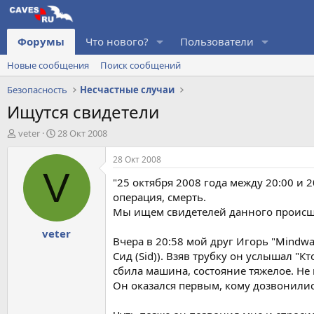
Форумы
Что нового?
Пользователи
Новые сообщения
Поиск сообщений
Безопасность
Несчастные случаи
Ищутся свидетели
А
Д
veter
28 Окт 2008
в
а
т
т
28 Окт 2008
о
а
V
"25 октября 2008 года между 20:00 и
р
н
т
а
операция, смерть.
е
ч
Мы ищем свидетелей данного происше
м
а
veter
ы
л
Вчера в 20:58 мой друг Игорь "Mindwa
а
Сид (Sid)). Взяв трубку он услышал "
сбила машина, состояние тяжелое. Не
Он оказался первым, кому дозвонилис