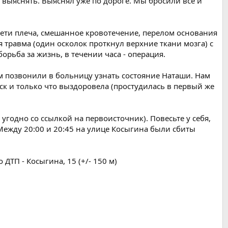
л выяснять. Выяснял уже по дороге. Мы бросили все и
ети плеча, смешанное кровотечение, перелом основания
 травма (один осколок проткнул верхние ткани мозга) с
рьба за жизнь, в течении часа - операция.
ом позвонили в больницу узнать состояние Наташи. Нам
ск и только что выздоровела (простудилась в первый же
угодно со ссылкой на первоисточник). Повесьте у себя,
 Между 20:00 и 20:45 на улице Косыгина были сбиты
ДТП - Косыгина, 15 (+/- 150 м)