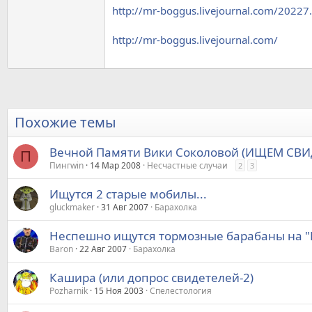
http://mr-boggus.livejournal.com/2022
http://mr-boggus.livejournal.com/
Похожие темы
Вечной Памяти Вики Соколовой (ИЩЕМ СВИ
П
Пингwin
14 Мар 2008
Несчастные случаи
2
3
Ищутся 2 старые мобилы...
gluckmaker
31 Авг 2007
Барахолка
Неспешно ищутся тормозные барабаны на "М
Baron
22 Авг 2007
Барахолка
Кашира (или допрос свидетелей-2)
Pozharnik
15 Ноя 2003
Спелестология