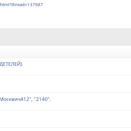
7.html?thread=137987
ДЕТЕЛЕЙ)
осквич412", "2140".