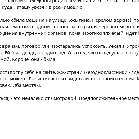
, знаю ли я телефоны родителей Наташи. Я не знал, но ста
 куда Наташу увезли в реанимацию.
алью сбила машина на улице Косыгина. Перелом верхней тр
ная гематома с одной стороны и открытая черепно-мозговая
дения внутренних органов. Кома. Прогноз тяжелый, идет бо
 врачам, поговорили. Постарались успокоить. Уехали. Утр
а. Ей был двадцать один год. Она неделю назад ушла в отпу
мой. Короче: она - была.
ст (пост у себя на сайте/ЖЖ/страничке/одноклассники - где 
кого сможете. Разыскиваются свидетели того происшествия.
век. Оба мертвы.
я) - это недалеко от Смотровой. Предположительное место 