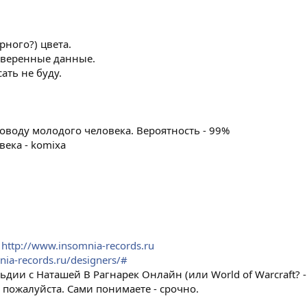
рного?) цвета.
оверенные данные.
ать не буду.
воду молодого человека. Вероятность - 99%
века - komixa
и
http://www.insomnia-records.ru
nia-records.ru/designers/#
ии с Наташей В Рагнарек Онлайн (или World of Warcraft? -
й пожалуйста. Сами понимаете - срочно.