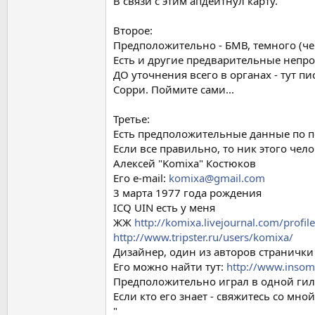
В связи с этим апдейтнул карту.
Второе:
Предположительно - БМВ, темного (че
Есть и другие предварительные непр
ДО уточнения всего в органах - тут пис
Сорри. Поймите сами...
Третье:
Есть предположительные данные по по
Если все правильно, то ник этого чело
Алексей "Komixa" Костюков
Его e-mail:
komixa@gmail.com
3 марта 1977 года рождения
ICQ UIN есть у меня
ЖЖ
http://komixa.livejournal.com/profile
http://www.tripster.ru/users/komixa/
Дизайнер, один из авторов страничк
Его можно найти тут:
http://www.insom
Предположительно играл в одной гильд
Если кто его знает - свяжитесь со мно
"