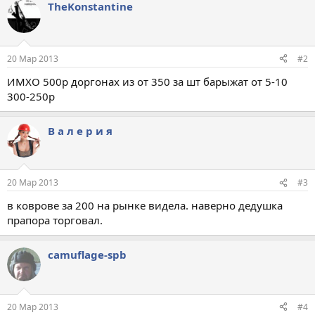
TheKonstantine
20 Мар 2013
#2
ИМХО 500р доргонах из от 350 за шт барыжат от 5-10
300-250р
В а л е р и я
20 Мар 2013
#3
в коврове за 200 на рынке видела. наверно дедушка
прапора торговал.
camuflage-spb
20 Мар 2013
#4