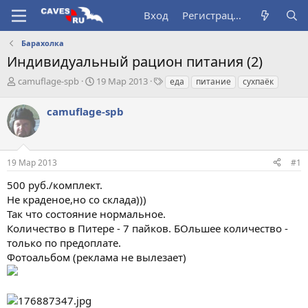
Вход
Регистрация
Барахолка
Индивидуальный рацион питания (2)
А
Д
Т
camuflage-spb
19 Мар 2013
еда
питание
сухпаёк
в
а
е
т
т
г
camuflage-spb
о
а
и
р
н
т
а
е
ч
19 Мар 2013
#1
м
а
ы
л
500 руб./комплект.
а
Не краденое,но со склада)))
Так что состояние нормальное.
Количество в Питере - 7 пайков. БОльшее количество -
только по предоплате.
Фотоальбом (реклама не вылезает)