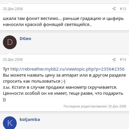
20 Дек 2008
#13
шкала там фонит вестимо... раньше градацию и цыфирь
наносили краской фонящей светящейся..
DGeo
D
20 Дек 2008
#14
Тут
http://rebreather.mybb2.ru/viewtopic.php?p=2356#2356
Вы можете назвать цену за аппарат или в другом разделе
спросить как пользоваться ;-)
з.ы. Кстати в случае продажи манометр скручивается.
Ценности особой он не имеет, теще разве, что подарить
))
Последнее редактирование:
20 Дек 2008
koljamba
K