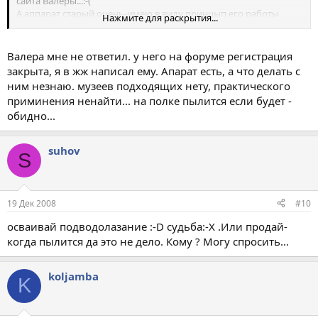
сайта Валеры...:-(
А аппарат старый очень-имею в виду принцып его работы
Нажмите для раскрытия...
-постоянной подачи нет,редуцирования нет. а тебе он зачем ?
хош полазить по днам ?
присоединяйся...
Валера мне не ответил. у него на форуме регистрация
закрыта, я в жж написал ему. Апарат есть, а что делать с
ним незнаю. музеев подходящих нету, практического
приминения ненайти... на полке пылится если будет -
обидно...
suhov
S
19 Дек 2008
#10
осваивай подводолазание :-D судьба:-X .Или продай-
когда пылится да это не дело. Кому ? Могу спросить...
koljamba
K