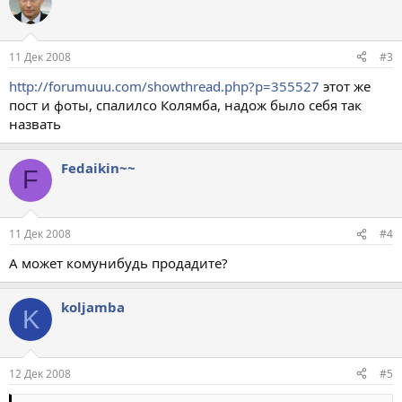
11 Дек 2008
#3
http://forumuuu.com/showthread.php?p=355527
этот же
пост и фоты, спалилсо Колямба, надож было себя так
назвать
Fedaikin~~
F
11 Дек 2008
#4
А может комунибудь продадите?
koljamba
K
12 Дек 2008
#5