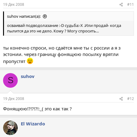
19 Дек 2008
#11
suhov написал(а):
осваивай подводолазание :-D судьба:-X .Или продай- когда
пылится да это не дело. Кому ? Могу спросить...
ты конечно спроси, но сдаётся мне ты с россии а я з
эстонии. через границу фонящюю посылку врятли
пропустят
suhov
S
19 Дек 2008
#12
Фонящюю!?!?!?!:_( это как так ?
El Wizardo