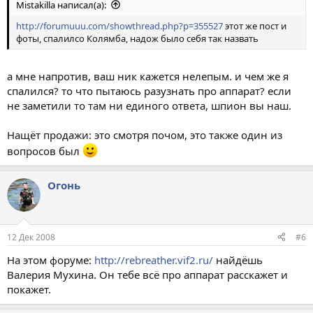
Mistakilla написал(а):
http://forumuuu.com/showthread.php?p=355527
этот же пост и
фоты, спалилсо Колямба, надож было себя так назвать
а мне напротив, ваш ник кажется нелепым. и чем же я
спалился? то что пытаюсь разузнать про аппарат? если
не заметили то там ни единого ответа, шпион вы наш.
Нащёт продажи: это смотря почом, это также один из
вопросов был
Огонь
12 Дек 2008
#6
На этом форуме:
http://rebreather.vif2.ru/
найдёшь
Валерия Мухина. Он тебе всё про аппарат расскажет и
покажет.