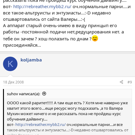
рассказать пока не пройдеш курс обучения дайвингу....
вот-
http://rebreather.mybb2.ru/
оч.нормальные парни....и
все такое-альтруисты и энтузиасты...:-D недавно
отшвартовались от сайта Валеры...:-(
А аппарат старый очень-имею в виду принцып его
работы -постоянной подачи нет,редуцирования нет. а
тебе он зачем ? хош полазить по днам ?
присоединяйся...
koljamba
K
18 Дек 2008
#9
suhov написал(а):
ОООО какой раритет!!!!! А там еще есть ? Хотя мне наверно уже
хватит этого всего....еще ресурс могу подсказать ,а то Валера
Мухин может ничего и не рассказать пока не пройдеш курс
обучения дайвингу....
вот-
http://rebreather.mybb2.ru/
оч.нормальные парни....и все
такое-альтруисты и энтузиасты...:-D недавно отшвартовались от