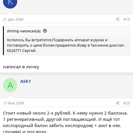
K
21 Дек 2008
#19
shrimp написал(а):
Хотелось бы встретится.Подержать аппарат в руках и
поговорить о цене более предметно.Живу в Таллинне дом.тел.
6524771 Сергей.
написал в личку
ASK1
A
17 Янв 2009
#20
Стоит новый около 2-х рублей. К нему нужно 2 баллона.
1 регенеративный, другой поглащающий. И ещё тот
кислородный балон забить кислородом( + азот в нек.
случаях) и под воду.