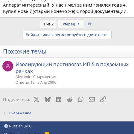
Аппарат интересный. У нас 1 чел за ним гонялся года 4.
Купил новый(старый конечо же).С горой документации.
Last
1 из 2
Вперёд
Войдите или зарегистрируйтесь для ответа.
Похожие темы
Изолирующий противогаз ИП-5 в подземных
A
речках
Alexandr
Снаряжение
Ответы
12
2 Апр 2006
X
Bluesky
LinkedIn
Reddit
WhatsApp
Электронная поч
Ссылка
Поделиться:
Снаряжение
Russian (RU)