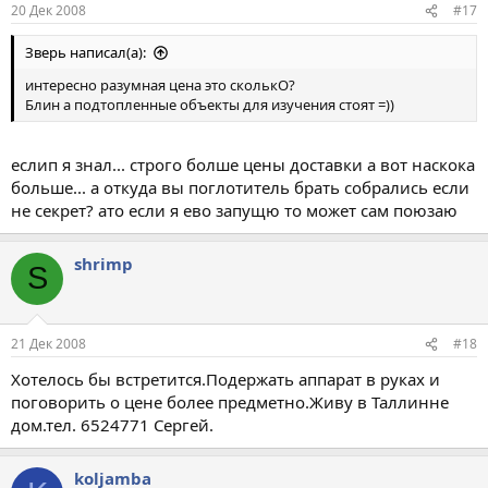
20 Дек 2008
#17
Зверь написал(а):
интересно разумная цена это сколькО?
Блин а подтопленные объекты для изучения стоят =))
еслип я знал... строго болше цены доставки а вот наскока
больше... а откуда вы поглотитель брать собрались если
не секрет? ато если я ево запущю то может сам поюзаю
shrimp
S
21 Дек 2008
#18
Хотелось бы встретится.Подержать аппарат в руках и
поговорить о цене более предметно.Живу в Таллинне
дом.тел. 6524771 Сергей.
koljamba