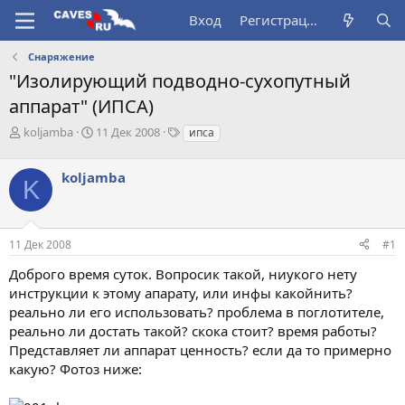
Вход
Регистрация
Снаряжение
"Изолирующий подводно-сухопутный
аппарат" (ИПСА)
А
Д
Т
koljamba
11 Дек 2008
ипса
в
а
е
т
т
г
koljamba
о
а
и
K
р
н
т
а
е
ч
11 Дек 2008
#1
м
а
ы
л
Доброго время суток. Вопросик такой, ниукого нету
а
инструкции к этому апарату, или инфы какойнить?
реально ли его использовать? проблема в поглотителе,
реально ли достать такой? скока стоит? время работы?
Представляет ли аппарат ценность? если да то примерно
какую? Фотоз ниже: