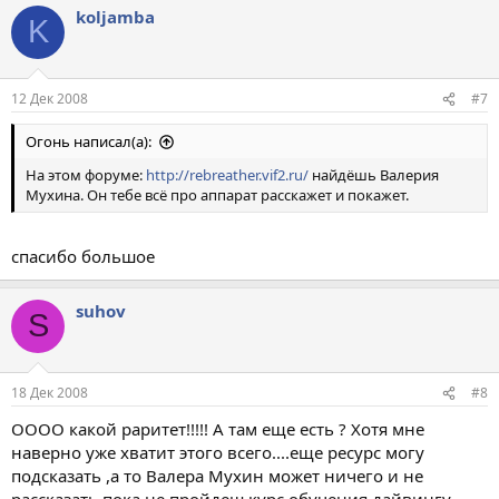
koljamba
K
12 Дек 2008
#7
Огонь написал(а):
На этом форуме:
http://rebreather.vif2.ru/
найдёшь Валерия
Мухина. Он тебе всё про аппарат расскажет и покажет.
спасибо большое
suhov
S
18 Дек 2008
#8
ОООО какой раритет!!!!! А там еще есть ? Хотя мне
наверно уже хватит этого всего....еще ресурс могу
подсказать ,а то Валера Мухин может ничего и не