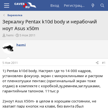
Вход
Регистрация
Барахолка
Зеркалку Pentax k10d body и нерабочий
ноут Asus x50m
А
Д
hemi
5 Ноя 2011
в
а
т
т
hemi
о
а
р
н
т
а
е
ч
5 Ноя 2011
#1
м
а
ы
л
1) Pentax k10d body. Настрел где то 14 000 кадров,
а
установлен фокусир. экран с микроклиньями и растром
от пленкотушки пентакс (оригинальный экран тоже
отдаю) в комплекте с коробкой,зу,ремнем,заглушками,
гарантийным талоном. 11тыс р
2)ноут Asus X50m- в целом в хорошем состоянии, не
хватает пару кнопок на клаве, без винта (был