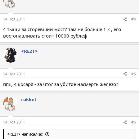
14 Ноя 2011
#4
4 тыщи за сгоревший мост? там не больше 1 к , его
востонавливать стоит 10000 рублеф
<RE2T>
14 Ноя 2011
#5
ппц. 4 косаря - за что? за убитое насмерть железо?
rokket
14 Ноя 2011
#6
<RE2T> написал(а):