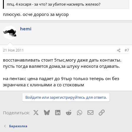
ппц. 4 косаря - за что? за убитое насмерть железо?
плюсую. осче дорого за мусор
hemi
21 Ноя 2011
#7
восстанавливать стоит 5тыс,могу даже дать контакты.
пусть тогда валяется дома,за штуку неохота отдавать.
на пентакс цена падает до 9тыр только теперь он без
экранчика с клиньями а со стоковым
Войдите или зарегистрируйтесь для ответа.
X
Bluesky
LinkedIn
Reddit
WhatsApp
Электронная поч
Ссылка
Поделиться:
Барахолка