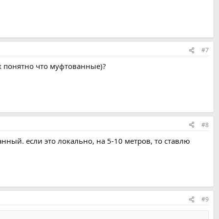
#7
х понятно что муфтованные)?
#8
анный. если это локально, на 5-10 метров, то ставлю
#9