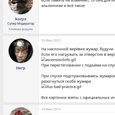
альпинизм и всё такое
kuzya
Супер Модератор
Команда форума
18 Июн 2013
На наклонной верёвке жумар, будучи 
Если его нагружать за отверстие в вер
При перестёгивании с подъёма на спус
Негр
При спуске подстраховываясь жумаро
разогнуться скобе жумара
Все картинки взяты с официальных и
18 Июн 2013