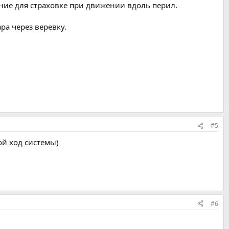
ние для страховке при движении вдоль перил.
ра через веревку.
#5
ой ход системы)
#6