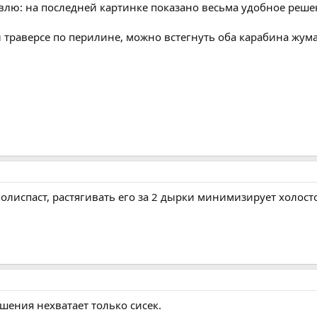
влю: на последней картинке показано весьма удобное реше
 траверсе по перилине, можно встегнуть оба карабина жума
полиспаст, растягивать его за 2 дырки минимизирует холост
ршения нехватает только сисек.