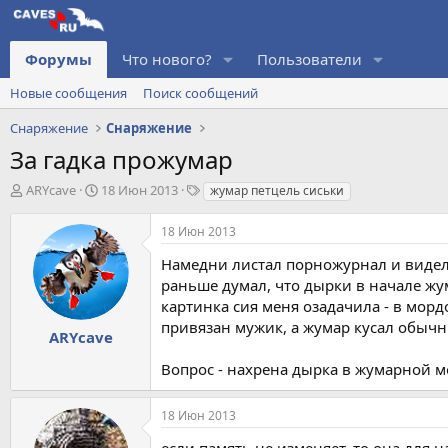
Форумы
Что нового?
Пользователи
Новые сообщения
Поиск сообщений
Снаряжение
Снаряжение
За гадка прожумар
А
Д
Т
ARYсave
18 Июн 2013
жумар петцель сиськи
в
а
е
т
т
г
18 Июн 2013
о
а
и
р
н
Намедни листал порножурнал и видел
т
а
раньше думал, что дырки в начале жу
е
ч
картинка сия меня озадачила - в морд
м
а
привязан мужик, а жумар кусал обыч
ы
л
ARYсave
а
Вопрос - нахрена дырка в жумарной м
18 Июн 2013
если память не изменяет, то она для 