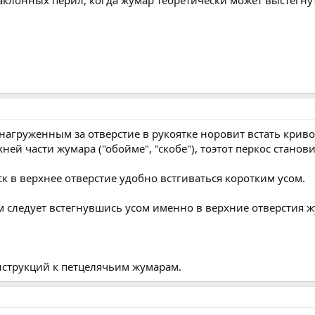
нагруженным за отверстие в рукоятке норовит встать криво
хней части жумара ("обойме", "скобе"), тоэтот перкос станов
к в верхнее отверстие удобно встгиваться коротким усом.
м следует встегнувшись усом именно в верхние отверстия 
нструкций к петцелячьим жумарам.