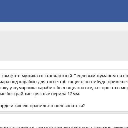
 там фото мужика со стандартный Пецлевым жумаром на сте
мара под карабин для того чтоб тащить чо нибудь привешен
очку у жумарчика карабин был вщелк и все, т.е. просто в м
ные бескрайние грязные перила 12мм.
орде и как ею правильно пользоваться?
наклонных перил, когда жумар теоретически может выстегну