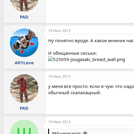
PAD
18 Июн 2013
Ну понятно вроде. А какое мнение на
И обещанные сиськи:
ARYсave
18 Июн 2013
у меня все просто: если я чую что над
обычный скалалацный.
PAD
18 Июн 2013
Ш
PAD написал(а):