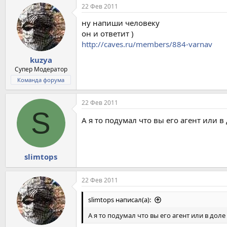
22 Фев 2011
ну напиши человеку
он и ответит )
http://caves.ru/members/884-varnav
kuzya
Супер Модератор
Команда форума
22 Фев 2011
S
А я то подумал что вы его агент или в
slimtops
22 Фев 2011
slimtops написал(а):
А я то подумал что вы его агент или в доле