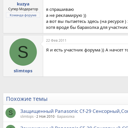
kuzya
я спрашиваю
Супер Модератор
а не рекламирую ))
Команда форума
а вот вы пытаетесь здесь (на ресурсе
хотя вроде бы барахолка для участнико
22 Фев 2011
S
Я и есть участник форума )) А начсет
slimtops
Похожие темы
Защищенный Panasonic Cf-29 Сенсорный,Com
S
slimtops
2 Ноя 2010
Барахолка