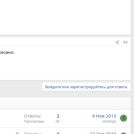
#9
писано.
Войдите или зарегистрируйтесь для ответа.
Ответы
2
9 Ноя 2010
S
Просмотры
2K
slimtops
З
Ответы
0
22 Окт 2010