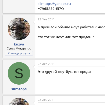
slimtops@yandex.ru
+7965259Ч57О
22 Фев 2011
в прошлой объяве ноут работал 7 часов
это тот же ноут или тот продан ?
kuzya
Супер Модератор
Команда форума
22 Фев 2011
S
Это другой ноутбук, тот продан.
slimtops
22 Фев 2011