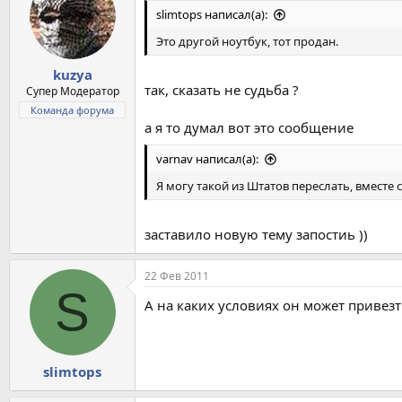
slimtops написал(а):
Это другой ноутбук, тот продан.
kuzya
так, сказать не судьба ?
Супер Модератор
Команда форума
а я то думал вот это сообщение
varnav написал(а):
Я могу такой из Штатов переслать, вместе
заставило новую тему запостиь ))
22 Фев 2011
S
А на каких условиях он может привез
slimtops