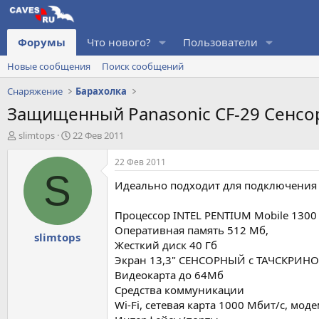
Форумы
Что нового?
Пользователи
Новые сообщения
Поиск сообщений
Снаряжение
Барахолка
Защищенный Panasonic CF-29 Сенсор
А
Д
slimtops
22 Фев 2011
в
а
т
т
22 Фев 2011
о
а
S
Идеально подходит для подключения о
р
н
т
а
е
ч
Процессор INTEL PENTIUM Mobile 1300
м
а
Оперативная память 512 Мб,
slimtops
ы
л
Жесткий диск 40 Гб
а
Экран 13,3" СЕНСОРНЫЙ с ТАЧСКРИН
Видеокарта до 64Мб
Средства коммуникации
Wi-Fi, сетевая карта 1000 Мбит/c, мод