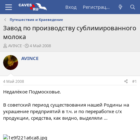
Вход
Регистрация
Путешествия и Краеведение
Завод по производству сублимированного
молока
А
Д
AVINCE
4 Май 2008
в
а
т
т
AVINCE
о
а
р
н
т
а
е
ч
4 Май 2008
#1
м
а
ы
л
Недалёкое Подмосковье.
а
В советский период существования нашей Родины на
украшение предприятий в т.ч. и по переработке с/х
продукции, средства, как видно, выделяли ...