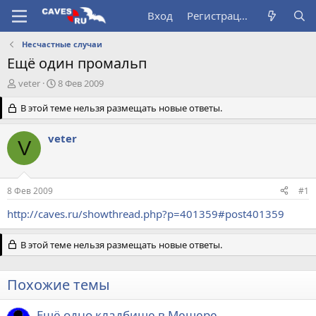
Вход
Регистрация
Несчастные случаи
Ещё один промальп
А
Д
veter
8 Фев 2009
в
а
т
В этой теме нельзя размещать новые ответы.
т
о
а
р
н
veter
V
т
а
е
ч
м
а
ы
л
8 Фев 2009
#1
а
http://caves.ru/showthread.php?p=401359#post401359
В этой теме нельзя размещать новые ответы.
Похожие темы
Ещё одно кладбище в Мещере