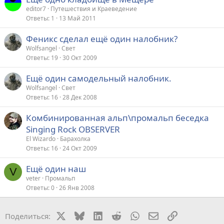
editor7
Путешествия и Краеведение
Ответы
1
13 Май 2011
Феникс сделал ещё один налобник?
Wolfsangel
Свет
Ответы
19
30 Окт 2009
Ещё один самодельный налобник.
Wolfsangel
Свет
Ответы
16
28 Дек 2008
Комбинированная альп\промальп беседка
Singing Rock OBSERVER
El Wizardo
Барахолка
Ответы
16
24 Окт 2009
Ещё один наш
V
veter
Промальп
Ответы
0
26 Янв 2008
X
Bluesky
LinkedIn
Reddit
WhatsApp
Электронная поч
Ссылка
Поделиться: