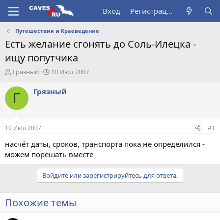
Вход
Регистрация
Путешествия и Краеведение
Есть желание сгонять до Соль-Илецка -
ищу попутчика
А
Д
Грязный
10 Июл 2007
в
а
т
т
Грязный
Г
о
а
р
н
т
а
е
ч
10 Июл 2007
#1
м
а
ы
л
насчёт даты, сроков, транспорта пока не определился -
а
можем порешать вместе
Войдите или зарегистрируйтесь для ответа.
Похожие темы