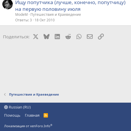
Ищу попутчика (лучше, конечно, попутчицу)
на первую половину июля
ModeM
Путешествия и Краеведение
Ответы
3
18 Окт 2010
X
Bluesky
LinkedIn
Reddit
WhatsApp
Электронная поч
Ссылка
Поделиться:
Путешествия и Краеведение
Russian (RU)
Помощь
Главная
R
S
S
®
Локализация от xenForo.Info