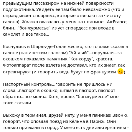
предыдущим пассажиром на нижней поверхности
подлокотника. Увидеть ее там было невозможно (что и
оправдывает стюардесс, которые отвечают за чистоту
салона). Жвачка оказалась у меня на штанине...AirFrance,
блин..."бонжурмесье" из уст стюардесс при входе в
самолет и все такое...
Коснулись в Шарль-де-Голле жестко, кто то даже сказал в
салоне (паническим голосом) "Ай-я-яй"...порулили...за
окошком показался памятник "Конкорду", красота.
Фотоаппарат после взлета не доставал, кто их знает, как
отреагируют (и говорить ведь будут по французски
)...
Паспортный контроль...говорить не пришлось ни
слова...паспорт в окошко, штамп в паспорт, паспорт
обратно...все молча. Хотя, вроде, "бонжурмесье" мне
тоже сказали...
Выхожу в терминал, друзей нету, у меня паника!!! Звоню,
говорят, что опоздал поезд из Кёльна в Париж. Они
только приехали в город. У меня есть две альтернативы -