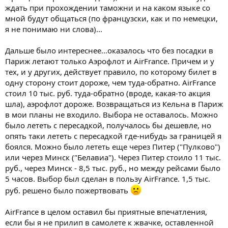
ждать при прохождении таможни и на каком языке со
мной будут общаться (по французски, как и по немецки,
я не понимаю ни слова)...
Дальше было интереснее...оказалось что без посадки в
Париж летают только Аэрофлот и AirFrance. Причем и у
тех, и у других, действует правило, по которому билет в
одну сторону стоит дороже, чем туда-обратно. AirFrance
стоил 10 тыс. руб. туда-обратно (вроде, какая-то акция
шла), аэрофлот дороже. Возвращаться из Кельна в Париж
в мои планы не входило. Выбора не оставалось. Можно
было лететь с пересадкой, получалось бы дешевле, но
опять таки лететь с пересадкой где-нибудь за границей я
боялся. Можно было лететь еще через Питер ("Пулково")
или через Минск ("Белавиа"). Через Питер стоило 11 тыс.
руб., через Минск - 8,5 тыс. руб., но между рейсами было
5 часов. Выбор был сделан в пользу AirFrance. 1,5 тыс.
руб. решено было пожертвовать
AirFrance в целом оставил бы приятные впечатления,
если бы я не прилип в самолете к жвачке, оставленной