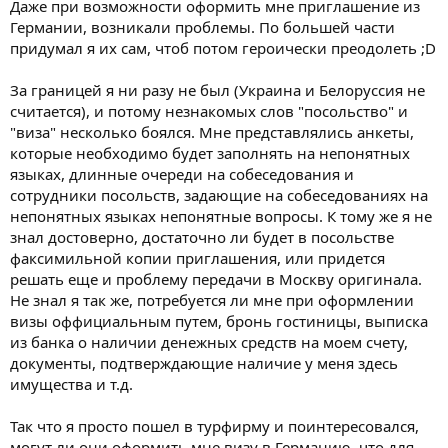
Даже при возможности оформить мне приглашение из
Германии, возникали проблемы. По большей части
придумал я их сам, чтоб потом героически преодолеть ;D
За границей я ни разу не был (Украина и Белоруссия не
считается), и потому незнакомых слов "посольство" и
"виза" несколько боялся. Мне представлялись анкеты,
которые необходимо будет заполнять на непонятных
языках, длинные очереди на собеседования и
сотрудники посольств, задающие на собеседованиях на
непонятных языках непонятные вопросы. К тому же я не
знал достоверно, достаточно ли будет в посольстве
факсимильной копии приглашения, или придется
решать еще и проблему передачи в Москву оригинала.
Не знал я так же, потребуется ли мне при оформлении
визы оффициальным путем, бронь гостиницы, выписка
из банка о наличии денежных средств на моем счету,
документы, подтверждающие наличие у меня здесь
имущества и т.д.
Так что я просто пошел в турфирму и поинтересовался,
могут ли они оформить мне визу в Германию, что для