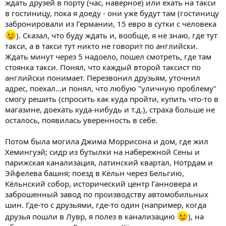
ждать друзей в порту (час, наверное) или ехать на такси
в гостиницу, пока я доеду - они уже будут там (гостиницу
забронировали из Германии, 15 евро в сутки с человека
). Сказал, что буду ждать и, вообще, я не знаю, где тут
такси, а в такси тут никто не говорит по английски.
Ждать минут через 5 надоело, пошел смотреть, где там
стоянка такси. Понял, что каждый второй таксист по
английски понимает. Перезвонил друзьям, уточнил
адрес, поехал...и понял, что любую "уличную проблему"
смогу решить (спросить как куда пройти, купить что-то в
магазине, доехать куда-нибудь и т.д.), страха больше не
осталось, появилась уверенность в себе.
Потом была могила Джима Моррисона и дом, где жил
Хемингуэй; сидр из бутылки на набережной Сены и
парижская канализация, латинский квартал, Нотрдам и
Эйфелева башня; поезд в Кёльн через Бельгию,
Кёльнский собор, исторический центр Ганновера и
заброшенный завод по производству автомобильных
шин. Где-то с друзьями, где-то один (например, когда
друзья пошли в Лувр, я полез в канализацию
), на