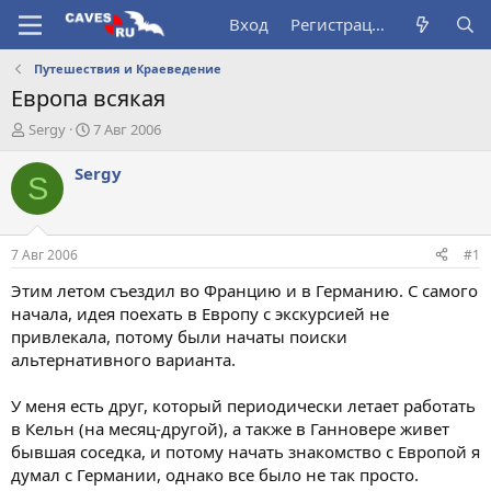
Вход
Регистрация
Путешествия и Краеведение
Европа всякая
А
Д
Sergy
7 Авг 2006
в
а
т
т
Sergy
S
о
а
р
н
т
а
е
ч
7 Авг 2006
#1
м
а
ы
л
Этим летом съездил во Францию и в Германию. С самого
а
начала, идея поехать в Европу с экскурсией не
привлекала, потому были начаты поиски
альтернативного варианта.
У меня есть друг, который периодически летает работать
в Кельн (на месяц-другой), а также в Ганновере живет
бывшая соседка, и потому начать знакомство с Европой я
думал с Германии, однако все было не так просто.