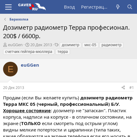
Вход
Регистрация
Барахолка
Дозиметр радиометр Терра професионал.
200$ / 6600р.
А
Д
Т
euGGen
20 Дек 2013
дозиметр
мкс-05
радиометр
в
а
е
счетчик гейгера-мюллера
терра
т
т
г
о
а
и
euGGen
р
н
E
т
а
е
ч
м
а
20 Дек 2013
#1
ы
л
а
Продам (если Вы желаете купить)
дозиметр радиометр
Терра МКС 05 (черный, профессиональный) Б/У.
Хорошее состояние
: дозиметр не "затаскан". Пластик
корпуса, надписи на корпусе - в отличном состоянии, на
экране (
ТОЛЬКО
если смотреть под острым углом)
видны мелкие потертости и царапинки (типа таких,
какие образуются на экране телефона если его носить в