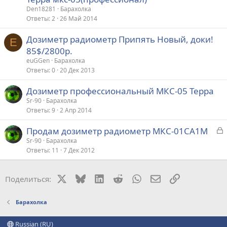
Den18281
Барахолка
Ответы
2
26 Май 2014
Дозиметр радиометр Припять Новый, доки!
E
85$/2800р.
euGGen
Барахолка
Ответы
0
20 Дек 2013
Дозиметр профессиональный МКС-05 Терра
Sr-90
Барахолка
Ответы
9
2 Апр 2014
З
Продам дозиметр радиометр МКС-01СА1М
а
Sr-90
Барахолка
Ответы
11
7 Дек 2012
к
р
X
Bluesky
LinkedIn
Reddit
WhatsApp
Электронная поч
Ссылка
Поделиться:
т
а
Барахолка
Russian (RU)