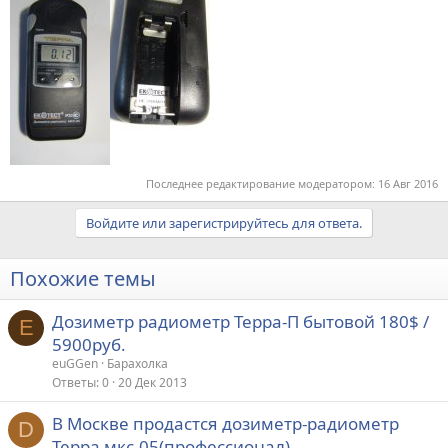
Последнее редактирование модератором:
16 Авг 2016
Войдите или зарегистрируйтесь для ответа.
Похожие темы
Дозиметр радиометр Терра-П бытовой 180$ /
E
5900руб.
euGGen
Барахолка
Ответы
0
20 Дек 2013
В Москве продастся дозиметр-радиометр
D
Терра мкс-05(профессионал)