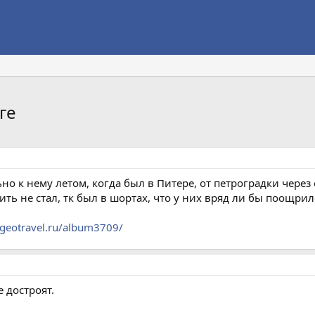
ге
но к нему летом, когда был в Питере, от петроградки через
ить не стал, тк был в шортах, что у них вряд ли бы поощрил
a.geotravel.ru/album3709/
 достроят.