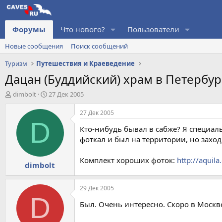
Форумы
Что нового?
Пользователи
Новые сообщения
Поиск сообщений
Туризм
Путешествия и Краеведение
Дацан (Буддийский) храм в Петербур
А
Д
dimbolt
27 Дек 2005
в
а
т
т
27 Дек 2005
о
а
D
Кто-нибудь бывал в сабже? Я специаль
р
н
т
а
фоткал и был на территории, но заход
е
ч
м
а
Комплект хороших фоток:
http://aquil
dimbolt
ы
л
а
29 Дек 2005
D
Был. Очень интересно. Скоро в Москве