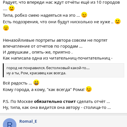
Радует, что впереди нас ждут отчёты ещё из 10 городов
....
Типа, робко смею надеяться на это ...
Есть подозрения, что они будут нисколько не хуже ..
Неназойливые портреты автора совсем не портят
впечатление от отчетов по городам ...
И девушкам , опять-же, приятно .
Как написала одна из читательниц-почитательниц -
город не понравился. бестолковый какой-то....
ну а ты, Ром, красавец как всегда.
Всё радость ...
Кому города, а кому, "как всегда" Рома!
P.S. По Москве
обязательно стоит
сделать отчёт ...
Ну, типа, как она видится она автору - столица-то ...
Romal_E
R