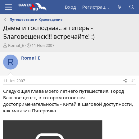
Вход
Регистрация
Путешествия и Краеведение
Дамы и господааа.. а теперь -
Благовещенск!!! встречайте! :)
А
Д
Romal_E
11 Ноя 2007
в
а
т
т
Romal_E
R
о
а
р
н
т
а
е
ч
11 Ноя 2007
#1
м
а
ы
л
Следующая глава моего летнего путешествия. Город
а
Благовещенск, в котором основная
достопримечательность - Китай в шаговой доступности,
как магазин Пятерочка...