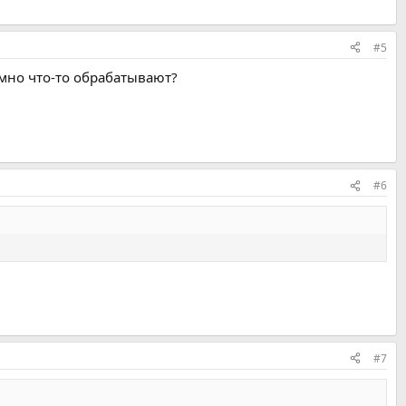
#5
ммно что-то обрабатывают?
#6
#7