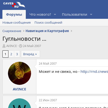
Форумы
Что нового?
Пользователи
Новые сообщения
Поиск сообщений
Снаряжение
Навигация и Картография
Гугльновости ...
А
Д
AVINCE
24 Май 2007
в
а
1
2
3
Вперёд
т
т
о
а
р
н
24 Май 2007
т
а
Может и не свежо, но -
http://rnd.cnew
е
ч
м
а
ы
л
а
AVINCE
22 Июн 2007