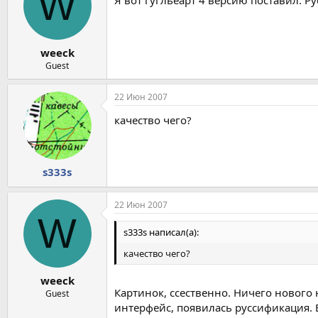
W
Я вот гугльеарт 4 версию поставил. Р
weeck
Guest
22 Июн 2007
качество чего?
s333s
22 Июн 2007
W
s333s написал(а):
качество чего?
weeck
Картинок, ссественно. Ничего нового 
Guest
интерфейс, появилась руссификация. 