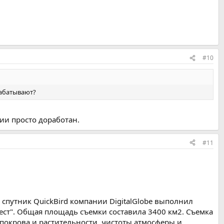
#10
рабатывают?
ии просто доработан.
#11
 спутник QuickBird компании DigitalGlobe выполнил
ст". Общая площадь съемки составила 3400 км2. Съемка
покрова и растительности, чистоты атмосферы и