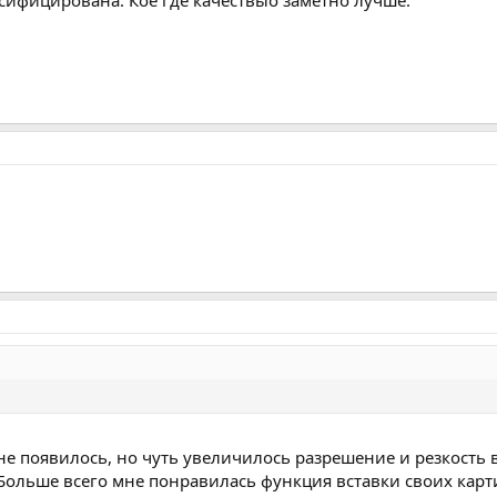
усифицирована. Кое где качествыо заметно лучше.
не появилось, но чуть увеличилось разрешение и резкость в
Больше всего мне понравилась функция вставки своих карт