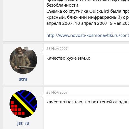
безоблачности.
Съемка со спутника QuickBird была п
красный, ближний инфракрасный) с ра
апреля 2007, 10 апреля 2007, 6 мая 20
http://www.novosti-kosmonavtiki.ru/con
28 Июл 2007
Качество хуже ИМХо
stm
28 Июл 2007
качество незнаю, но вот теней от здан
jst_ru