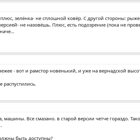
ы плюс, зелёнка- не сплошной ковёр. С другой стороны: рыже
иверсией- не назовёшь. Плюс, есть подозрение (пока не пров
аче...
вежее - вот и рамстор новенький, и уже на вернадской выс
е распустились.
а, машины. Все смазано. в старой версии четче гораздо. Та
.
должны быть доступны?