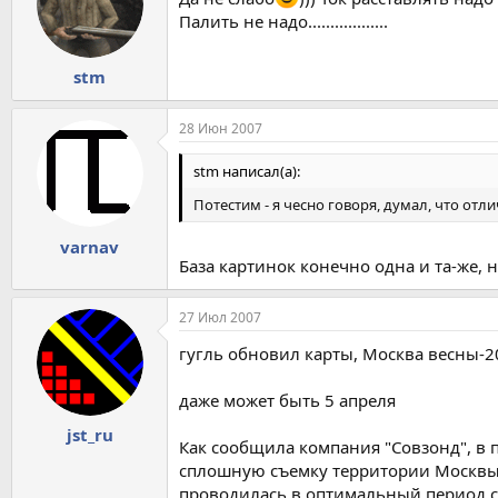
Палить не надо..................
stm
28 Июн 2007
stm написал(а):
Потестим - я чесно говоря, думал, что от
varnav
База картинок конечно одна и та-же,
27 Июл 2007
гугль обновил карты, Москва весны-2
даже может быть 5 апреля
jst_ru
Как сообщила компания "Совзонд", в п
сплошную съемку территории Москвы 
проводилась в оптимальный период с 