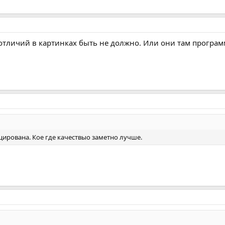
о отличий в картинках быть не должно. Или они там програ
ицирована. Кое где качествыо заметно лучше.