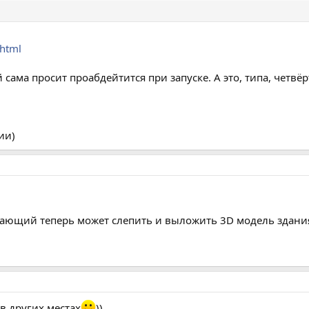
.html
сама просит проабдейтится при запуске. А это, типа, четвёр
ии)
ающий теперь может слепить и выложить 3D модель здания
 в других местах
))