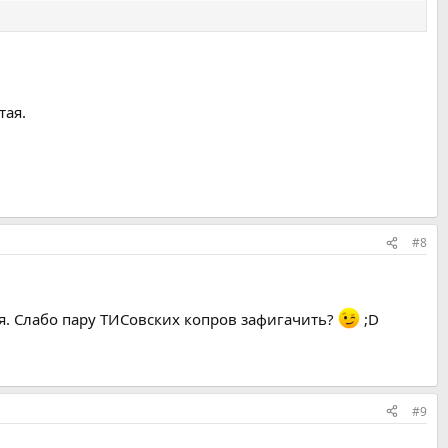
тая.
#8
. Слабо пару ТИСовских копров зафигачить?
;D
#9