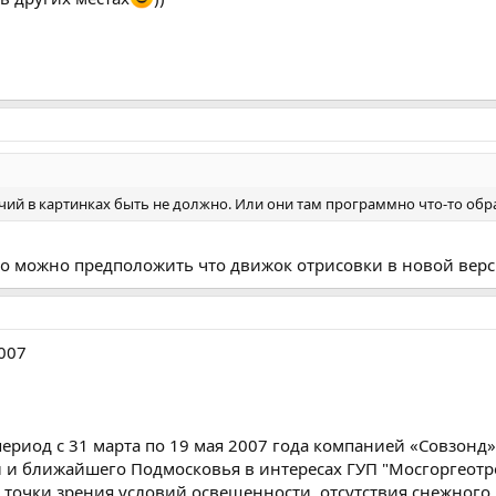
личий в картинках быть не должно. Или они там программно что-то об
 но можно предположить что движок отрисовки в новой верс
007
ериод с 31 марта по 19 мая 2007 года компанией «Совзонд»
и ближайшего Подмосковья в интересах ГУП "Мосгоргеотре
точки зрения условий освещенности, отсутствия снежного 