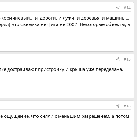
#14
-коричневый... И дороги, и лужи, и деревья, и машины...
ерял) что съёъмка не фига не 2007. Некоторые объекты, в
#15
отке достраивают пристройку и крыша уже переделана.
#16
кое ощущение, что сняли с меньшим разрешенем, а потом