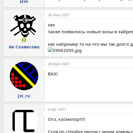
stm
28 Июл 2007
хех
также появились новые зоны в хайрез
как например то на что мы так долго 
Ая Скавесова
28 Июл 2007
ВАХ!
jst_ru
4 Авг 2007
Ого, космопорт!!!
Судя по стройке рядом с моим домом съ