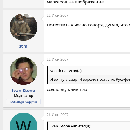
маркеров на изображение.
22 Июн 2007
Потестим - я чесно говоря, думал, чт
stm
22 Июн 2007
weeck написал(а):
Я вот гугльеарт 4 версию поставил. Русиф
ссылочку кинь плз
Ivan Stone
Модератор
Команда форума
26 Июн 2007
W
Ivan_Stone написал(а):