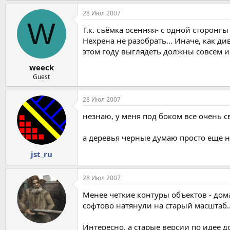
28 Июл 2007
W
Т.к. съёмка осенняя- с одной сторонг
Нехрена не разобрать... Иначе, как д
этом году выглядеть должны совсем ин
weeck
Guest
28 Июл 2007
незнаю, у меня под боком все очень с
а деревья черные думаю просто еще н
jst_ru
28 Июл 2007
Менее четкие контуры объектов - дом
софтово натянули на старый масштаб..
Интересно, а старые версии по идее 