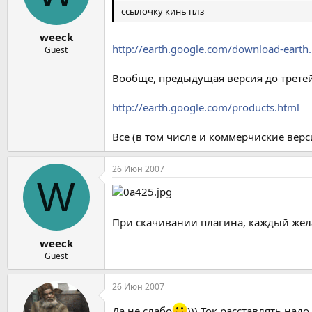
ссылочку кинь плз
weeck
http://earth.google.com/download-earth
Guest
Вообще, предыдущая версия до третей 
http://earth.google.com/products.html
Все (в том числе и коммерчиские верс
26 Июн 2007
W
При скачивании плагина, каждый жел
weeck
Guest
26 Июн 2007
Да не слабо
))) Ток расставлять надо