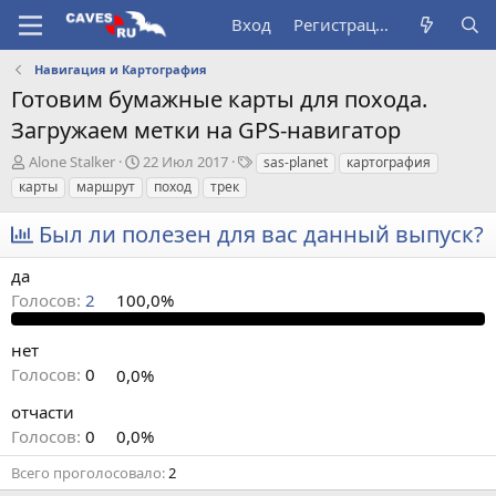
Вход
Регистрация
Навигация и Картография
Готовим бумажные карты для похода.
Загружаем метки на GPS-навигатор
А
Д
Т
Alone Stalker
22 Июл 2017
sas-planet
картография
в
а
е
карты
маршрут
поход
трек
т
т
г
о
а
и
Был ли полезен для вас данный выпуск?
р
н
т
а
да
е
ч
Голосов:
2
100,0%
м
а
ы
л
а
нет
Голосов:
0
0,0%
отчасти
Голосов:
0
0,0%
Всего проголосовало
2