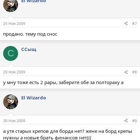
El Wizardo
25 Ноя 2009
#7
продано. тему под снос
ССыщ
С
29 Ноя 2009
#8
у мну тоже есть 2 рары, заберите обе за полтораху а
El Wizardo
30 Ноя 2009
#9
а утя старых крепов для борда нет? жене на борд крепы
нужны а новые брать финансов нет(((