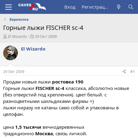
Вход
Регистрация
Барахолка
Горные лыжи FISCHER sc-4
А
Д
El Wizardo
29 Окт 2009
в
а
т
т
El Wizardo
о
а
р
н
т
а
е
ч
29 Окт 2009
#1
м
а
ы
л
Продам новые лыжи
ростовка 190
а
Горные лыжи
FISCHER sc-4
классика, абсолютно новые
(без отверстий под крепления). цвет белый. с
разноцветными шильдиками фирмы =)
лыжи ниразу не катаны само собой и упакованы в
целофан.
цена
1,5 тысячи
вечнодеревянных
традиционно
Москва
, связь личкой.