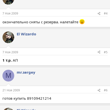
7 Ноя 2009
#4
окончательно сняты с резерва. налетайте
El Wizardo
7 Ноя 2009
#5
1 т.р.
АП
mr.sergey
M
21 Ноя 2009
#6
готов купить 89109421214