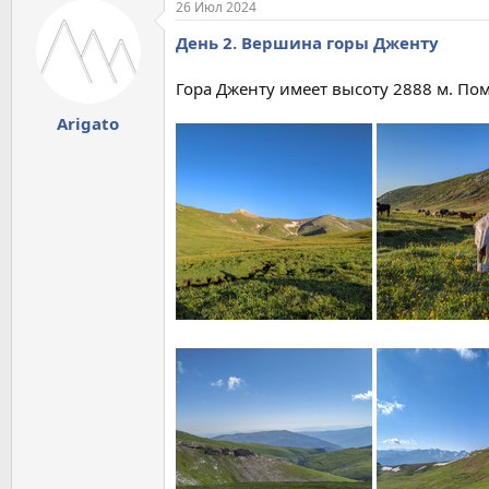
26 Июл 2024
День 2. Вершина горы Дженту
Гора Дженту имеет высоту 2888 м. П
Arigato