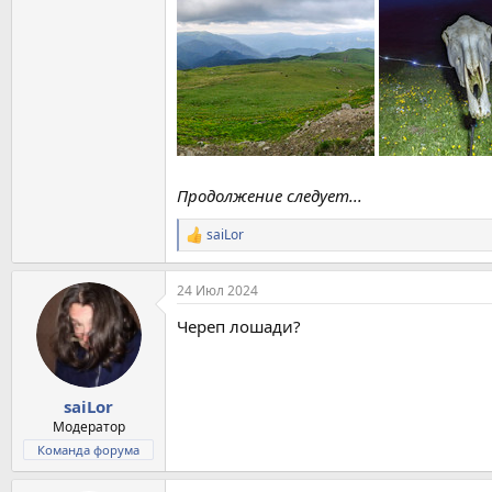
Продолжение следует...
saiLor
Р
е
а
24 Июл 2024
к
ц
Череп лошади?
и
и
:
saiLor
Модератор
Команда форума