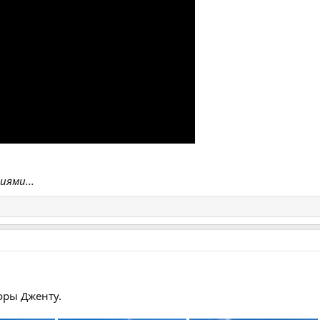
ями...
оры Дженту.