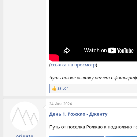
(
ссылка на просмотр
)
Чуть позже выложу отчет с фотографи
saiLor
Р
е
а
24 Июл 2024
к
ц
День 1. Рожкао - Дженту
и
и
:
Путь от поселка Рожкао к подножию г
Arigato