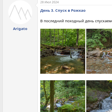
28 Июл 2024
День 3. Спуск в Рожкао
В последний походный день спускаемс
Arigato