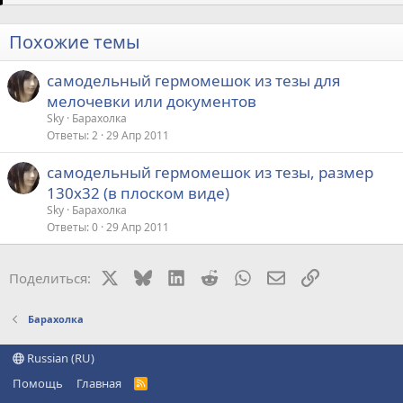
Похожие темы
самодельный гермомешок из тезы для
мелочевки или документов
Sky
Барахолка
Ответы
2
29 Апр 2011
самодельный гермомешок из тезы, размер
130х32 (в плоском виде)
Sky
Барахолка
Ответы
0
29 Апр 2011
X
Bluesky
LinkedIn
Reddit
WhatsApp
Электронная поч
Ссылка
Поделиться:
Барахолка
Russian (RU)
Помощь
Главная
R
S