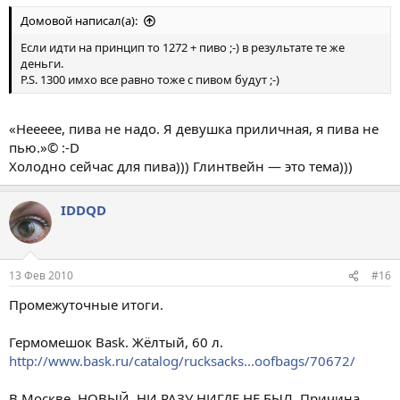
Домовой написал(а):
Если идти на принцип то 1272 + пиво ;-) в результате те же
деньги.
P.S. 1300 имхо все равно тоже с пивом будут ;-)
«Неееее, пива не надо. Я девушка приличная, я пива не
пью.»© :-D
Холодно сейчас для пива))) Глинтвейн — это тема)))
IDDQD
13 Фев 2010
#16
Промежуточные итоги.
Гермомешок Bask. Жёлтый, 60 л.
http://www.bask.ru/catalog/rucksacks...oofbags/70672/
В Москве. НОВЫЙ. НИ РАЗУ НИГДЕ НЕ БЫЛ. Причина