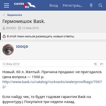
Вход
Регистрация
Барахолка
Гермомешок Bask.
А
Д
IDDQD
12 Фев 2010
в
а
т
В этой теме нельзя размещать новые ответы.
т
о
а
р
н
IDDQD
т
а
е
ч
м
а
ы
л
12 Фев 2010
#1
а
Новый. 60 л. Желтый. Причина продажи: не пригодился.
Цена вопроса — 1500 р.
http://www.bask.ru/catalog/rucksacks/waterproofbags/7067
2/
Если найду чек, то будет годовая гарантия Bask на
фурнитуру.) Покупался три недели назад.