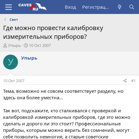
Вход
Регистрация
Свет
Где можно провести калибровку
измерительных приборов?
А
Д
Упырь
10 Окт 2007
в
а
т
т
Упырь
У
о
а
р
н
т
а
е
ч
10 Окт 2007
#1
м
а
ы
л
Тема, возможно не совсем соответствует разделу, но
а
здесь она более уместна...
Так вот, подскажите, кто сталкивался с проверкой и
калибровкой измерительных приборов, где это можно
сделать и дорого ли это стоит? Профессиональные
приборы, которым можно верить без сомнений, могут
себе позволить немногие, а старые советские