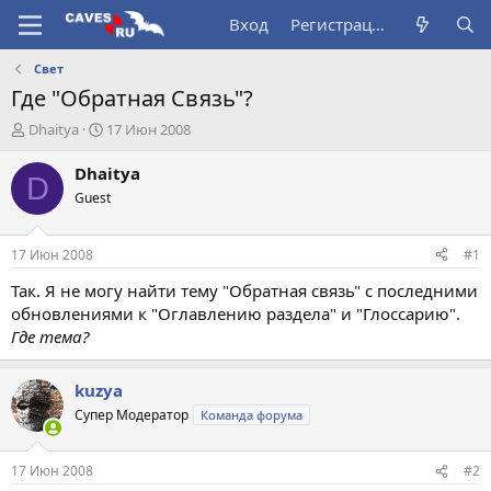
Вход
Регистрация
Свет
Где "Обратная Связь"?
А
Д
Dhaitya
17 Июн 2008
в
а
т
т
Dhaitya
D
о
а
Guest
р
н
т
а
е
ч
17 Июн 2008
#1
м
а
ы
л
Так. Я не могу найти тему "Обратная связь" с последними
а
обновлениями к "Оглавлению раздела" и "Глоссарию".
Где тема?
kuzya
Супер Модератор
Команда форума
17 Июн 2008
#2