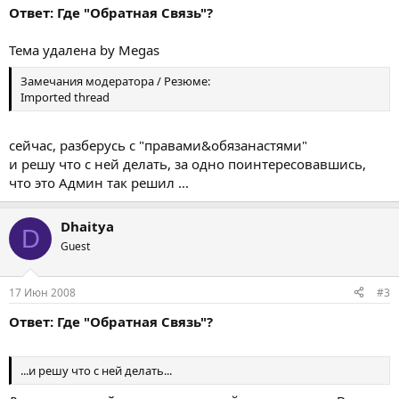
Ответ: Где "Обратная Связь"?
Тема удалена by Megas
Замечания модератора / Резюме:
Imported thread
сейчас, разберусь с "правами&обязанастями"
и решу что с ней делать, за одно поинтересовавшись,
что это Админ так решил ...
Dhaitya
D
Guest
17 Июн 2008
#3
Ответ: Где "Обратная Связь"?
...и решу что с ней делать...