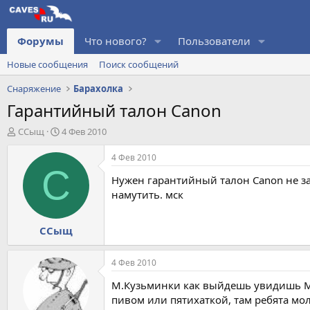
Форумы
Что нового?
Пользователи
Новые сообщения
Поиск сообщений
Снаряжение
Барахолка
Гарантийный талон Canon
А
Д
ССыщ
4 Фев 2010
в
а
т
т
4 Фев 2010
о
а
С
Нужен гарантийный талон Canon не за
р
н
т
а
намутить. мск
е
ч
м
а
ССыщ
ы
л
а
4 Фев 2010
М.Кузьминки как выйдешь увидишь М-В
пивом или пятихаткой, там ребята мо