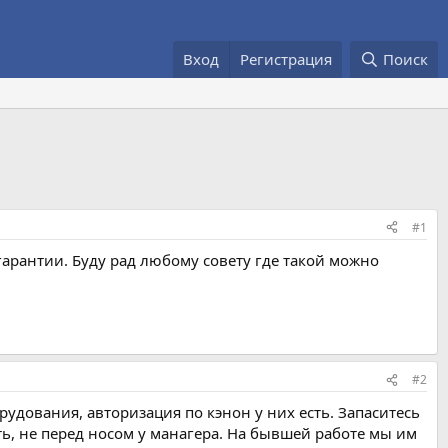
Вход
Регистрация
Поиск
#1
арантии. Буду рад любому совету где такой можно
#2
дования, авторизация по кэнон у них есть. Запаситесь
ть, не перед носом у манагера. На бывшей работе мы им