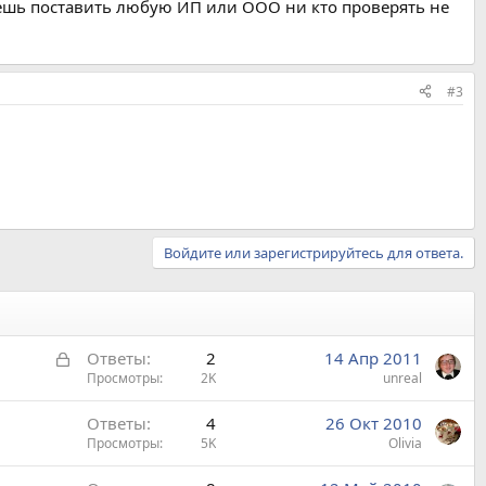
жешь поставить любую ИП или ООО ни кто проверять не
#3
Войдите или зарегистрируйтесь для ответа.
З
Ответы
2
14 Апр 2011
а
Просмотры
2K
unreal
к
Ответы
4
26 Окт 2010
р
Просмотры
5K
Olivia
ы
т