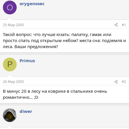
orygenosec
O
25 Мар 2005
#1
Такой вопрос: что лучше юзать: палатку, гамак или
просто спать под открытым небом? места сна: подземля и
леса. Ваши предложения?
Primus
P
26 Мар 2005
#2
В минус 20 в лесу на коврике в спальнике очень
романтично... ;D
diwer