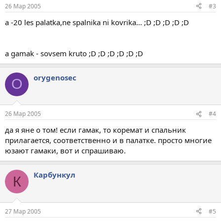
26 Мар 2005
#3
a -20 les palatka,ne spalnika ni kovrika... ;D ;D ;D ;D ;D
a gamak - sovsem kruto ;D ;D ;D ;D ;D ;D
orygenosec
O
26 Мар 2005
#4
да я яне о том! если гамак, то коремат и спальник
прилагается, соответственно и в палатке. просто многие
юзают гамаки, вот и спрашиваю.
Карбункул
К
27 Мар 2005
#5