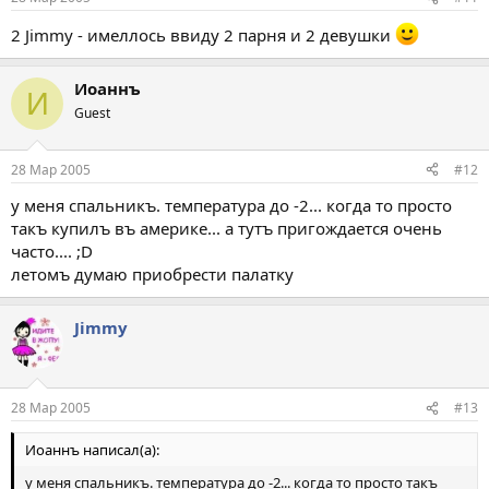
2 Jimmy - имеллось ввиду 2 парня и 2 девушки
Иоаннъ
И
Guest
28 Мар 2005
#12
у меня спальникъ. температура до -2... когда то просто
такъ купилъ въ америке... а тутъ пригождается очень
часто.... ;D
летомъ думаю приобрести палатку
Jimmy
28 Мар 2005
#13
Иоаннъ написал(а):
у меня спальникъ. температура до -2... когда то просто такъ