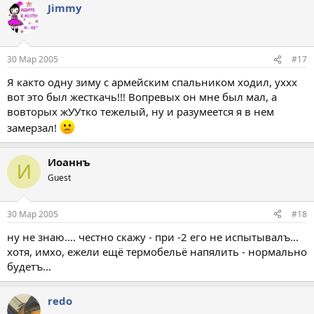
Jimmy
30 Мар 2005
#17
Я както одну зиму с армейским спальником ходил, уххх
вот это был жесткачь!!! Вопревых он мне был мал, а
вовторых жУУтко тежелый, ну и разумеется я в нем
замерзал!
Иоаннъ
И
Guest
30 Мар 2005
#18
ну не знаю.... честно скажу - при -2 его не испытывалъ...
хотя, имхо, ежели ещё термобельё напялить - нормально
будетъ...
redo