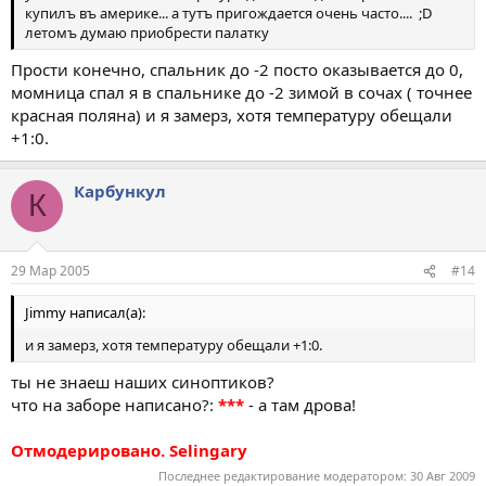
купилъ въ америке... а тутъ пригождается очень часто.... ;D
летомъ думаю приобрести палатку
Прости конечно, спальник до -2 посто оказывается до 0,
момница спал я в спальнике до -2 зимой в сочах ( точнее
красная поляна) и я замерз, хотя температуру обещали
+1:0.
Карбункул
К
29 Мар 2005
#14
Jimmy написал(а):
и я замерз, хотя температуру обещали +1:0.
ты не знаеш наших синоптиков?
что на заборе написано?:
***
- а там дрова!
Отмодерировано. Selingary
Последнее редактирование модератором:
30 Авг 2009