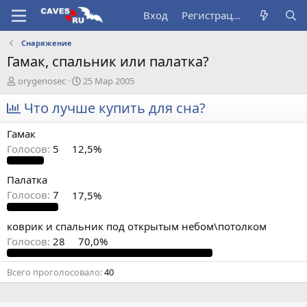
Вход
Регистрация
Снаряжение
Гамак, спальник или палатка?
А
Д
orygenosec
25 Мар 2005
в
а
т
Что лучше купить для сна?
т
о
а
р
н
Гамак
т
а
Голосов:
5
12,5%
е
ч
м
а
ы
л
Палатка
а
Голосов:
7
17,5%
коврик и спальник под открытым небом\потолком
Голосов:
28
70,0%
Всего проголосовало
40