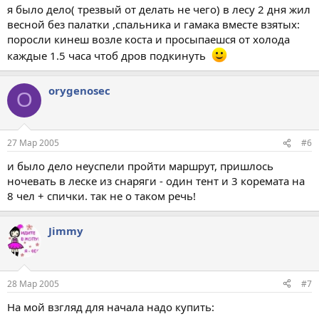
я было дело( трезвый от делать не чего) в лесу 2 дня жил
весной без палатки ,спальника и гамака вместе взятых:
поросли кинеш возле коста и просыпаешся от холода
каждые 1.5 часа чтоб дров подкинуть
orygenosec
O
27 Мар 2005
#6
и было дело неуспели пройти маршрут, пришлось
ночевать в леске из снаряги - один тент и 3 коремата на
8 чел + спички. так не о таком речь!
Jimmy
28 Мар 2005
#7
На мой взгляд для начала надо купить: