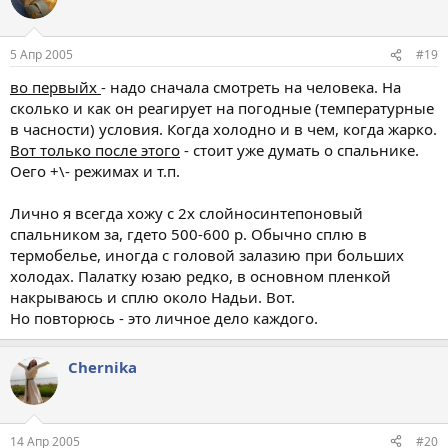
5 Апр 2005
#19
во первыйх
- надо сначала смотреть на человека. На
сколько и как он реагирует на погодные (температурные
в часности) условия. Когда холодно и в чем, когда жарко.
Вот только после этого
- стоит уже думать о спальнике.
Оего +\- режимах и т.п.
Лично я всегда хожу с 2х слойносинтепоновый
спальником за, гдето 500-600 р. Обычно сплю в
термобелье, иногда с головой залазию при больших
холодах. Палатку юзаю редко, в основном пленкой
накрываюсь и сплю около Надьи. Вот.
Но повторюсь - это личное дело каждого.
Chernika
14 Апр 2005
#20