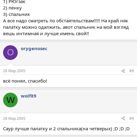
1) РЮгзак
2) пенку
3) спальник
А все надо сматреть по обстаятельствам!!!!! На край няк
палатку можно одалжить, авот спальник на мой взгляд
вешь интимная и лучше имень свой!!
orygenosec
O
28 Мар 2005
#8
всё понял, спасибо!
wolf89
W
28 Мар 2005
#9
Саур лучше палатку и 2 спальника(на четверых) ;D ;D ;D