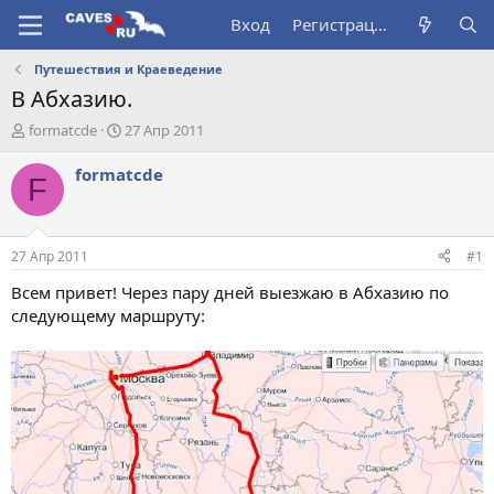
Вход
Регистрация
Путешествия и Краеведение
В Абхазию.
А
Д
formatcde
27 Апр 2011
в
а
т
т
formatcde
F
о
а
р
н
т
а
е
ч
27 Апр 2011
#1
м
а
ы
л
Всем привет! Через пару дней выезжаю в Абхазию по
а
следующему маршруту: