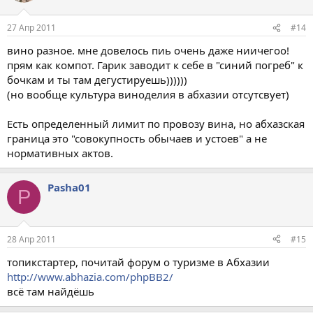
27 Апр 2011
#14
вино разное. мне довелось пиь очень даже ниичегоо!
прям как компот. Гарик заводит к себе в "синий погреб" к
бочкам и ты там дегустируешь))))))
(но вообще культура виноделия в абхазии отсутсвует)
Есть определенный лимит по провозу вина, но абхазская
граница это "совокупность обычаев и устоев" а не
нормативных актов.
Pasha01
P
28 Апр 2011
#15
топикстартер, почитай форум о туризме в Абхазии
http://www.abhazia.com/phpBB2/
всё там найдёшь