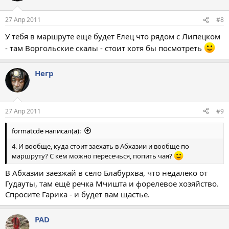
27 Апр 2011
#8
У тебя в маршруте ещё будет Елец что рядом с Липецком
- там Воргольские скалы - стоит хотя бы посмотреть
Негр
27 Апр 2011
#9
formatcde написал(а):
4. И вообще, куда стоит заехать в Абхазии и вообще по
маршруту? С кем можно пересечься, попить чая?
В Абхазии заезжай в село Блабурхва, что недалеко от
Гудауты, там ещё речка Мчишта и форелевое хозяйство.
Спросите Гарика - и будет вам щастье.
PAD