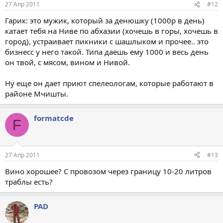
27 Апр 2011
#12
Гарик: это мужик, который за денюшку (1000р в день)
катает тебя на Ниве по абхазии (хочешь в горы, хочешь в
город), устраивает пикники с шашлыком и прочее.. это
бизнесс у него такой. Типа даешь ему 1000 и весь день
он твой, с мясом, вином и Нивой.
Ну еще он дает приют спелеологам, которые работают в
районе Мчишты.
formatcde
F
27 Апр 2011
#13
Вино хорошее? С провозом через границу 10-20 литров
траблы есть?
PAD