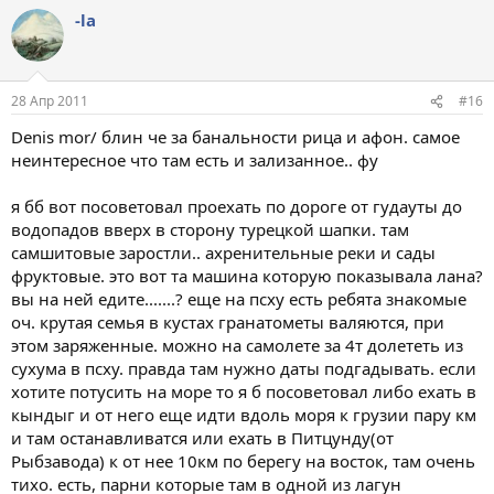
-la
28 Апр 2011
#16
Denis mor/ блин че за банальности рица и афон. самое
неинтересное что там есть и зализанное.. фу
я бб вот посоветовал проехать по дороге от гудауты до
водопадов вверх в сторону турецкой шапки. там
самшитовые заростли.. ахренительные реки и сады
фруктовые. это вот та машина которую показывала лана?
вы на ней едите.......? еще на псху есть ребята знакомые
оч. крутая семья в кустах гранатометы валяются, при
этом заряженные. можно на самолете за 4т долететь из
сухума в псху. правда там нужно даты подгадывать. если
хотите потусить на море то я б посоветовал либо ехать в
кындыг и от него еще идти вдоль моря к грузии пару км
и там останавливатся или ехать в Питцунду(от
Рыбзавода) к от нее 10км по берегу на восток, там очень
тихо. есть, парни которые там в одной из лагун