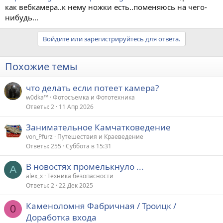
как вебкамера..к нему ножки есть..поменяюсь на чего-
нибудь...
Войдите или зарегистрируйтесь для ответа.
Похожие темы
что делать если потеет камера?
w0dka™
Фотосъемка и Фототехника
Ответы
2
11 Апр 2026
Занимательное Камчатковедение
von_Pfurz
Путешествия и Краеведение
Ответы
255
Суббота в 15:31
В новостях промелькнуло ...
A
alex_x
Техника безопасности
Ответы
2
22 Дек 2025
Каменоломня Фабричная / Троицк /
0
Доработка входа