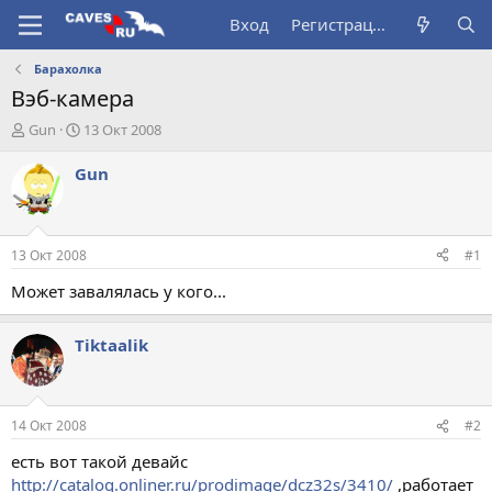
Вход
Регистрация
Барахолка
Вэб-камера
А
Д
Gun
13 Окт 2008
в
а
т
т
Gun
о
а
р
н
т
а
е
ч
13 Окт 2008
#1
м
а
ы
л
Может завалялась у кого...
а
Tiktaalik
14 Окт 2008
#2
есть вот такой девайс
http://catalog.onliner.ru/prodimage/dcz32s/3410/
,работает