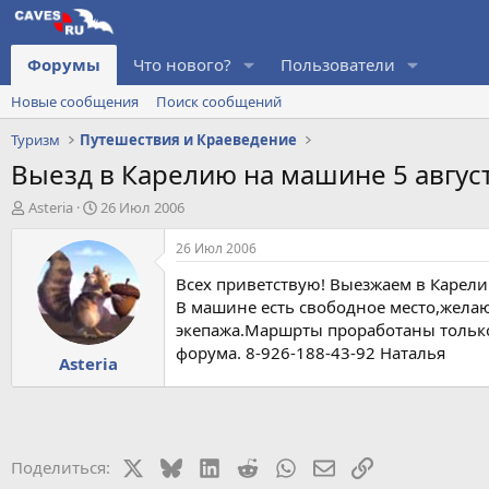
Форумы
Что нового?
Пользователи
Новые сообщения
Поиск сообщений
Туризм
Путешествия и Краеведение
Выезд в Карелию на машине 5 авгус
А
Д
Asteria
26 Июл 2006
в
а
т
т
26 Июл 2006
о
а
Всех приветствую! Выезжаем в Карелию
р
н
т
а
В машине есть свободное место,желаю
е
ч
экепажа.Маршрты проработаны только 
м
а
форума. 8-926-188-43-92 Наталья
Asteria
ы
л
а
X
Bluesky
LinkedIn
Reddit
WhatsApp
Электронная почт
Ссылка
Поделиться: