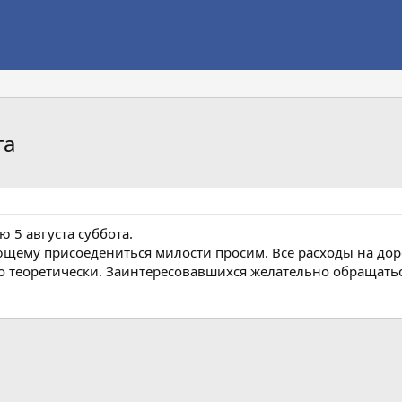
та
 5 августа суббота.
щему присоедениться милости просим. Все расходы на дорог
теоретически. Заинтересовавшихся желательно обращаться в
а