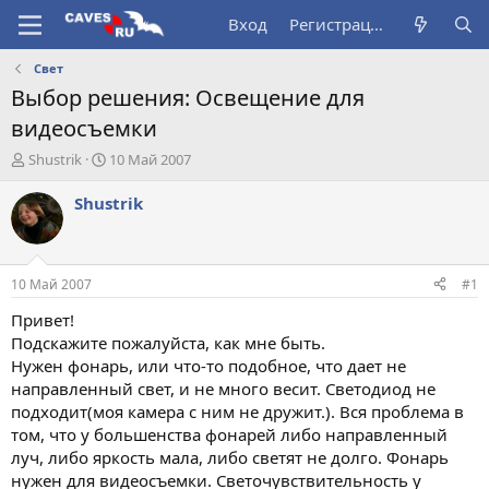
Вход
Регистрация
Свет
Выбор решения: Освещение для
видеосъемки
А
Д
Shustrik
10 Май 2007
в
а
т
т
Shustrik
о
а
р
н
т
а
е
ч
10 Май 2007
#1
м
а
ы
л
Привет!
а
Подскажите пожалуйста, как мне быть.
Нужен фонарь, или что-то подобное, что дает не
направленный свет, и не много весит. Светодиод не
подходит(моя камера с ним не дружит.). Вся проблема в
том, что у большенства фонарей либо направленный
луч, либо яркость мала, либо светят не долго. Фонарь
нужен для видеосъемки. Светочувствительность у