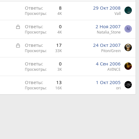
Ответы
8
29 Окт 2008
Просмотры
4K
Vall
З
Ответы
0
2 Ноя 2007
N
а
Просмотры
4K
Natalia_Stone
к
З
Ответы
17
24 Окт 2007
р
а
Просмотры
33K
Piton/Grein
ы
к
т
Ответы
0
4 Сен 2006
р
а
Просмотры
3K
AVINCE
ы
т
Ответы
13
1 Окт 2005
а
Просмотры
16K
ori