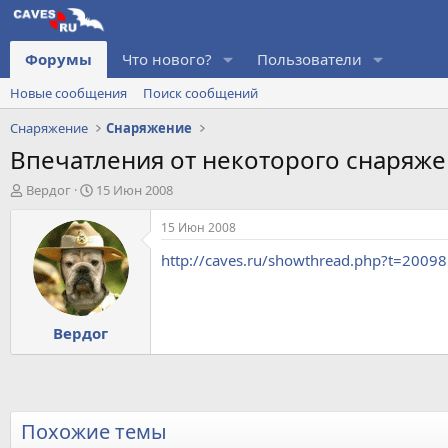
Форумы
Что нового?
Пользователи
Новые сообщения
Поиск сообщений
Снаряжение
Снаряжение
Впечатления от некоторого снаряжен
А
Д
Вердог
15 Июн 2008
в
а
т
т
15 Июн 2008
о
а
http://caves.ru/showthread.php?t=20098
р
н
т
а
е
ч
м
а
Вердог
ы
л
а
Похожие темы