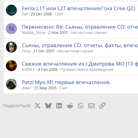
Fenix L1T или L2T впечатления? (на Cree Q2)
Vall
29 Окт 2008
Свет
Перенесено: Re: Сьяны, отравление СО: отч
N
Natalia_Stone
2 Ноя 2007
Несчастные случаи
Сьяны, отравление СО: отчеты, факты, впеч
Негр
21 Окт 2007
Несчастные случаи
Свежие впечатления из г.Дмитрова МО (10 ф
AVINCE
4 Сен 2006
Путешествия и Краеведение
Petzl Myo XP, первые впечатления.
diwer
25 Мар 2005
Свет
X
Bluesky
LinkedIn
Reddit
WhatsApp
Электронная почт
Ссылка
Поделиться: