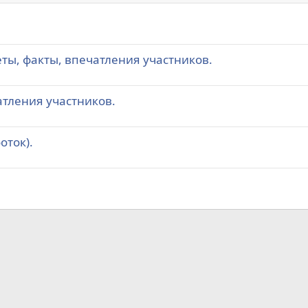
еты, факты, впечатления участников.
атления участников.
оток).
а