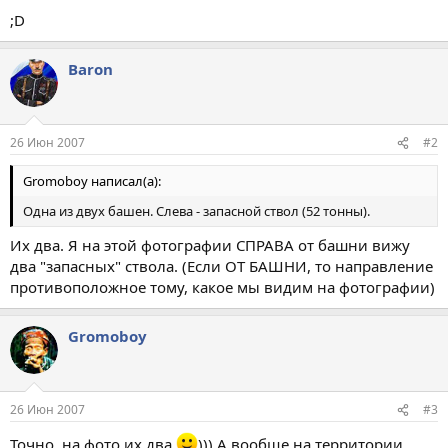
;D
Baron
26 Июн 2007
#2
Gromoboy написал(а):
Одна из двух башен. Слева - запасной ствол (52 тонны).
Их два. Я на этой фотографии СПРАВА от башни вижу
два "запасных" ствола. (Если ОТ БАШНИ, то направление
противоположное тому, какое мы видим на фотографии)
Gromoboy
26 Июн 2007
#3
Точно, на фото их два
))) А вообще на территории