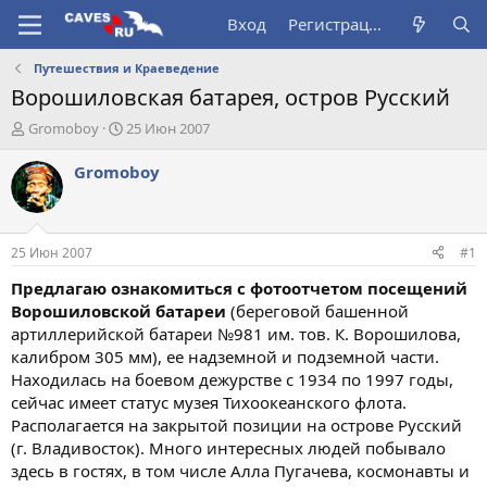
Вход
Регистрация
Путешествия и Краеведение
Ворошиловская батарея, остров Русский
А
Д
Gromoboy
25 Июн 2007
в
а
т
т
Gromoboy
о
а
р
н
т
а
е
ч
25 Июн 2007
#1
м
а
ы
л
Предлагаю ознакомиться с фотоотчетом посещений
а
Ворошиловской батареи
(береговой башенной
артиллерийской батареи №981 им. тов. К. Ворошилова,
калибром 305 мм), ее надземной и подземной части.
Находилась на боевом дежурстве с 1934 по 1997 годы,
сейчас имеет статус музея Тихоокеанского флота.
Располагается на закрытой позиции на острове Русский
(г. Владивосток). Много интересных людей побывало
здесь в гостях, в том числе Алла Пугачева, космонавты и