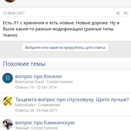
13 Май 2007
#2
Есть Л1 с хранения и есть новые. Новые дороже. Ну и
были какие-то разные модификации (разные типы
ткани).
Войдите или зарегистрируйтесь для ответа.
Похожие темы
вопрос про Кисели
В
Волосатые Глаза
Спелестология
Ответы
16
22 Окт 2014
Тащемта вопрос про спусковуху. Щито лучше?
fukurukudzu
Снаряжение
Ответы
29
23 Ноя 2011
вопрос про Камкинскую
Темный
Спелестология