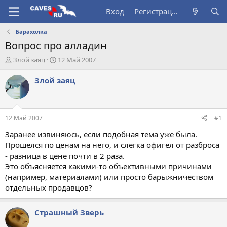
Вход
Регистрация
Барахолка
Вопрос про алладин
А
Д
Злой заяц
12 Май 2007
в
а
т
т
Злой заяц
о
а
р
н
т
а
е
ч
12 Май 2007
#1
м
а
ы
л
Заранее извиняюсь, если подобная тема уже была.
а
Прошелся по ценам на него, и слегка офигел от разброса
- разница в цене почти в 2 раза.
Это объясняется какими-то объективными причинами
(например, материалами) или просто барыжничеством
отдельных продавцов?
Страшный Зверь