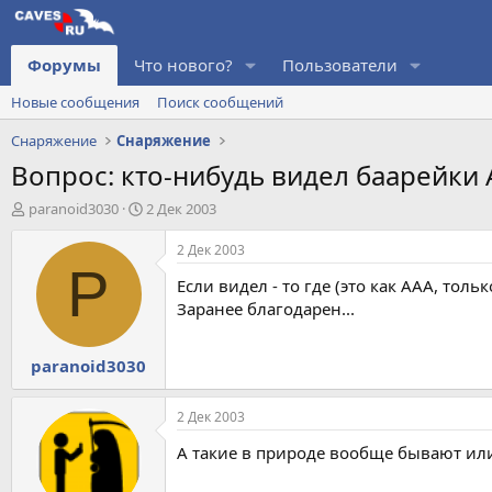
Форумы
Что нового?
Пользователи
Новые сообщения
Поиск сообщений
Снаряжение
Снаряжение
Вопрос: кто-нибудь видел баарейки 
А
Д
paranoid3030
2 Дек 2003
в
а
т
т
2 Дек 2003
о
а
P
Если видел - то где (это как ААА, толь
р
н
т
а
Заранее благодарен...
е
ч
м
а
paranoid3030
ы
л
а
2 Дек 2003
А такие в природе вообще бывают или