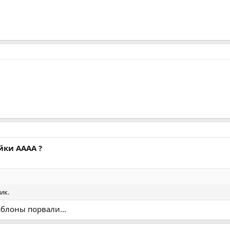
йки АААА ?
ик.
аблоны порвали...