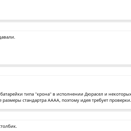
давали.
атарейки типа "крона" в исполнении Дюрасел и некоторых 
е размеры стандартра АААА, поэтому идея требует проверки
столбик.