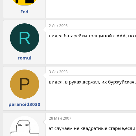
Fed
2 Дек 2003
R
видел батарейки толщиной с ААА, но 
romul
3 Дек 2003
P
видел, в руках держал, их буржуйская л
paranoid3030
28 Май 2007
эт случаем не квадратные старые,если