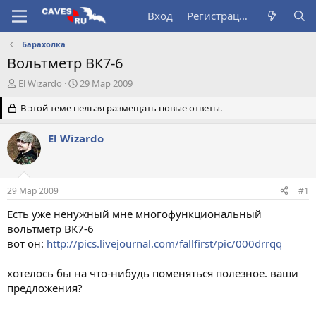
Вход
Регистрация
Барахолка
Вольтметр ВК7-6
А
Д
El Wizardo
29 Мар 2009
в
а
т
В этой теме нельзя размещать новые ответы.
т
о
а
р
н
El Wizardo
т
а
е
ч
м
а
ы
л
29 Мар 2009
#1
а
Есть уже ненужный мне многофункциональный
вольтметр ВК7-6
вот он:
http://pics.livejournal.com/fallfirst/pic/000drrqq
хотелось бы на что-нибудь поменяться полезное. ваши
предложения?