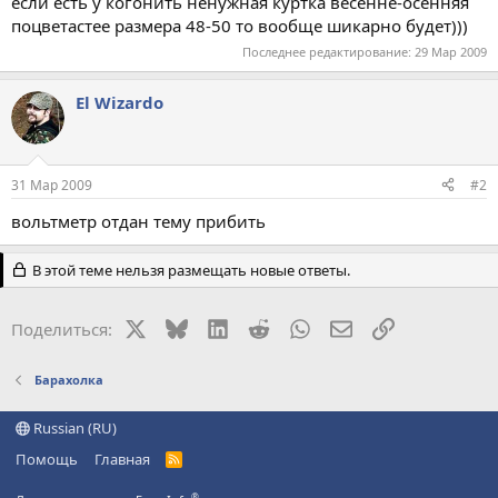
если есть у когонить ненужная куртка весенне-осенняя
поцветастее размера 48-50 то вообще шикарно будет)))
Последнее редактирование:
29 Мар 2009
El Wizardo
31 Мар 2009
#2
вольтметр отдан тему прибить
В этой теме нельзя размещать новые ответы.
X
Bluesky
LinkedIn
Reddit
WhatsApp
Электронная поч
Ссылка
Поделиться:
Барахолка
Russian (RU)
Помощь
Главная
R
S
S
®