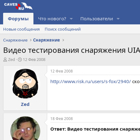
Форумы
Что нового?
Пользователи
Новые сообщения
Поиск сообщений
Снаряжение
Снаряжение
Видео тестирования снаряжения UI
А
Д
Zed
12 Фев 2008
в
а
т
т
12 Фев 2008
о
а
http://www.risk.ru/users/s-fox/2940/
ско
р
н
т
а
е
ч
м
а
Zed
ы
л
а
18 Фев 2008
Ответ: Видео тестирования снаряж