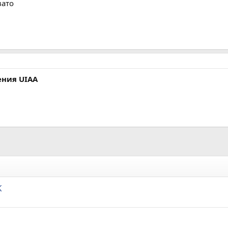
вато
ения UIAA
K