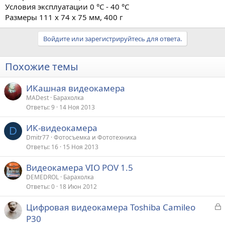
Условия эксплуатации 0 °C - 40 °C
Размеры 111 x 74 x 75 мм, 400 г
Войдите или зарегистрируйтесь для ответа.
Похожие темы
ИКашная видеокамера
MADest
Барахолка
Ответы
9
14 Ноя 2013
ИК-видеокамера
D
Dmitr77
Фотосъемка и Фототехника
Ответы
16
15 Ноя 2013
Видеокамера VIO POV 1.5
DEMEDROL
Барахолка
Ответы
0
18 Июн 2012
З
Цифровая видеокамера Toshiba Camileo
а
P30