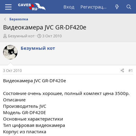
Вход
Регистрация
Барахолка
Видеокамера JVC GR-DF420e
А
Д
Безумный кот
3 Окт 2010
в
а
т
т
Безумный кот
о
а
р
н
т
а
е
ч
3 Окт 2010
#1
м
а
ы
л
Видеокамера JVC GR-DF420e
а
Состояние очень хорошее, полный комлект цена 3500р.
Описание
Производитель JVC
Модель GR-DF420E
Основные характеристики
Тип цифровая видеокамера
Корпус из пластика